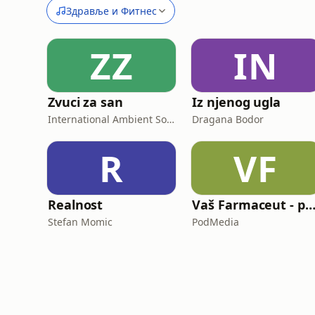
Здравље и Фитнес
ZZ
IN
Zvuci za san
Iz njenog ugla
International Ambient Sounds
Dragana Bodor
R
VF
Realnost
Vaš Farmaceut - podka
Stefan Momic
PodMedia