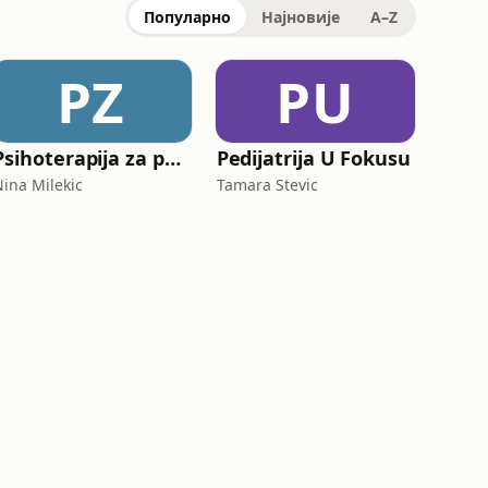
Популарно
Најновије
A–Z
PZ
PU
Psihoterapija za poneti
Pedijatrija U Fokusu
Nina Milekic
Tamara Stevic