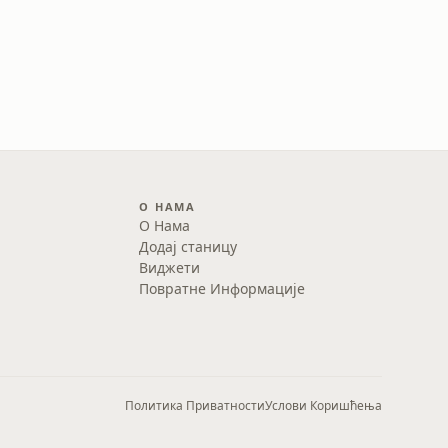
О НАМА
О Нама
Додај станицу
Виджети
Повратне Информације
Политика Приватности
Услови Коришћења