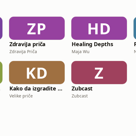
ZP
HD
ZdraviJa priča
Healing Depths
ZdraviJa Priča
Maja Wu
KD
Z
st
Kako da izgradite dobar život
Zubcast
Velike priče
Zubcast