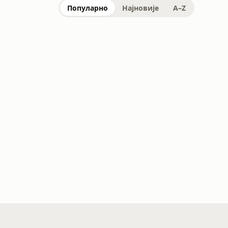
Популарно
Најновије
A–Z