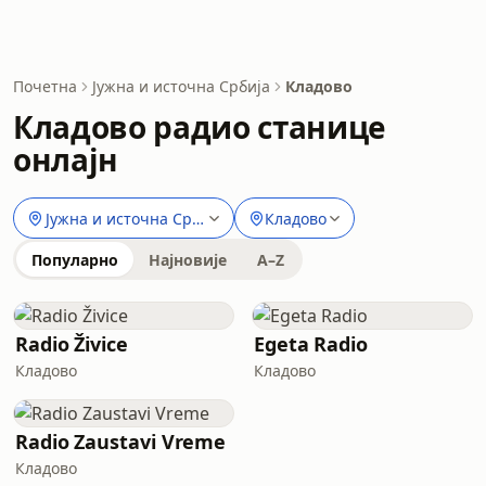
Почетна
Јужна и источна Србија
Кладово
Кладово радио станице
онлајн
Јужна и источна Србија
Кладово
Популарно
Најновије
A–Z
Radio Živice
Egeta Radio
Кладово
Кладово
Radio Zaustavi Vreme
Кладово