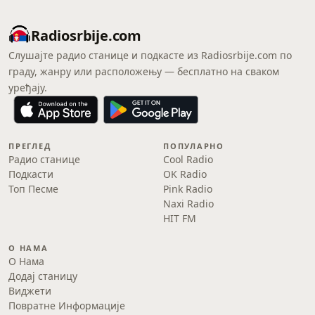
Radiosrbije.com
Слушајте радио станице и подкасте из Radiosrbije.com по
граду, жанру или расположењу — бесплатно на сваком
уређају.
ПРЕГЛЕД
ПОПУЛАРНО
Радио станице
Cool Radio
Подкасти
OK Radio
Топ Песме
Pink Radio
Naxi Radio
HIT FM
О НАМА
О Нама
Додај станицу
Виджети
Повратне Информације