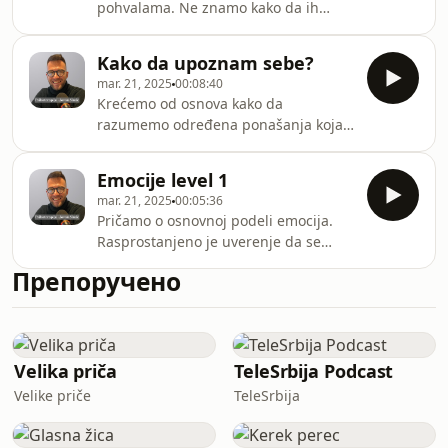
pohvalama. Ne znamo kako da ih
snimajući :)
obradimo.
Kako da upoznam sebe?
mar. 21, 2025
00:08:40
Krećemo od osnova kako da
razumemo određena ponašanja koja
radimo u svakodnevnom
funkcionisanju.Hvala vam što odvajate
Emocije level 1
vreme za slušanje :)
mar. 21, 2025
00:05:36
Pričamo o osnovnoj podeli emocija.
Rasprostanjeno je uverenje da se
emocije dele na pozitivne i negativne,
Препоручено
ali to nije tako i može imati posledice
po naše funkcionisanje. Hvala vam što
odvajate vreme za slušanje :)
Velika priča
TeleSrbija Podcast
Velike priče
TeleSrbija