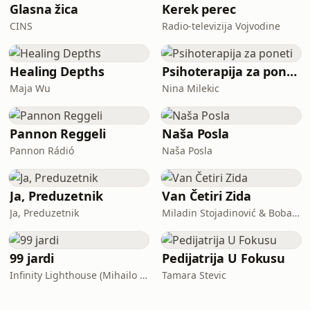
Glasna žica
Kerek perec
CINS
Radio-televizija Vojvodine
Healing Depths
Psihoterapija za poneti
Maja Wu
Nina Milekic
Pannon Reggeli
Naša Posla
Pannon Rádió
Naša Posla
Ja, Preduzetnik
Van Četiri Zida
Ja, Preduzetnik
Miladin Stojadinović & Boban Zlatanović
99 jardi
Pedijatrija U Fokusu
Infinity Lighthouse (Mihailo Stefanović, Ivan Nedeljković, Vanja Milićević, Srđan Erceg)
Tamara Stevic