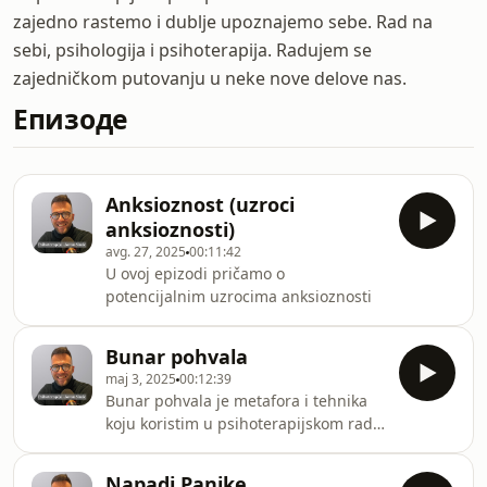
zajedno rastemo i dublje upoznajemo sebe. Rad na
sebi, psihologija i psihoterapija. Radujem se
zajedničkom putovanju u neke nove delove nas.
Епизоде
Anksioznost (uzroci
anksioznosti)
avg. 27, 2025
00:11:42
U ovoj epizodi pričamo o
potencijalnim uzrocima anksioznosti
Bunar pohvala
maj 3, 2025
00:12:39
Bunar pohvala je metafora i tehnika
koju koristim u psihoterapijskom rad
kako bi ilustrovao da svi možemo
imati svoj bunar pohvala, lepih reči i
Napadi Panike