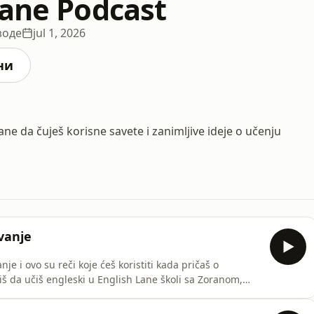
Lane Podcast
зоде
jul 1, 2026
ни
ane da čuješ korisne savete i zanimljive ideje o učenju
vanje
je i ovo su reči koje ćeš koristiti kada pričaš o
neskola/ Link ka ovoj epizodi podkasta
la/218-20-reci-na-engleskom-letovanje/