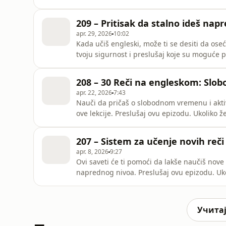
Zoranom, pogledaj kako da se prijaviš ovde: https:
epizodi podkasta na blogu: https://englishla
209 – Pritisak da stalno ideš napr
around/
apr. 29, 2026
10:02
Kada učiš engleski, može ti se desiti da oseć
tvoju sigurnost i preslušaj koje su moguće posledice. Preslušaj ovu epizodu. Uko
engleski u English Lane školi sa Zoranom, po
https://englishlane.net/onlineskola/ Link ka ovoj epizodi podkasta na blogu:
208 – 30 Reči na engleskom: Slo
https://englishlane.net/onlineskola/209-pri
apr. 22, 2026
7:43
Nauči da pričaš o slobodnom vremenu i aktiv
ove lekcije. Preslušaj ovu epizodu. Ukoliko želiš da učiš engleski u English Lane školi sa Zoranom,
pogledaj kako da se prijaviš ovde: https://englishlane.net/onli
na blogu: https://englishlane.net/onlinesko
207 – Sistem za učenje novih reči
apr. 8, 2026
9:27
Ovi saveti će ti pomoći da lakše naučiš nove 
naprednog nivoa. Preslušaj ovu epizodu. Ukoliko želiš da učiš engleski u English Lane školi sa
Zoranom, pogledaj kako da se prijaviš ovde: https:
epizodi podkasta na blogu: https://englishl
Учитај