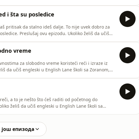
//englishlane.net/onlineskola/ Link ka ovoj
ne.net/onlineskola/210-6-frazalnih-glagola-i-rec-
ed i šta su posledice
aš pritisak da stalno ideš dalje. To nije uvek dobro za
liko želiš da učiš
gledaj kako da se prijaviš ovde:
bodno vreme
nostima za slobodno vreme koristeći reći i izraze iz
neskola/ Link ka ovoj epizodi podkasta
la/207-sistem-za-ucenje-novih-reci/
reči, a to je nešto što ćeš raditi od početnog do
//englishlane.net/onlineskola/ Link ka ovoj
ane.net/onlineskola/207-sistem-za-ucenje-novih-reci/
 још епизода