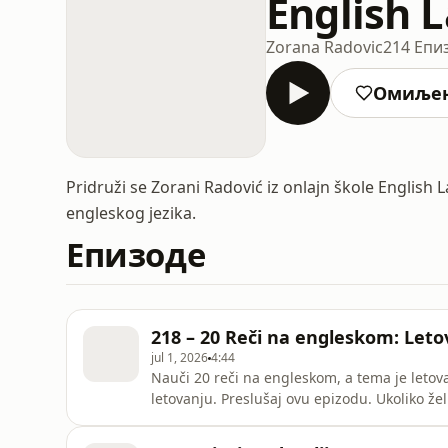
English 
Zorana Radovic
214 Епи
Омиље
Pridruži se Zorani Radović iz onlajn škole English L
engleskog jezika.
Епизоде
218 – 20 Reči na engleskom: Leto
jul 1, 2026
4:44
Nauči 20 reči na engleskom, a tema je letovan
letovanju. Preslušaj ovu epizodu. Ukoliko želiš da učiš engleski u English Lane školi sa Zoranom,
pogledaj kako da se prijaviš ovde: https://englishlane.net/onli
na blogu: https://englishlane.net/onlinesko