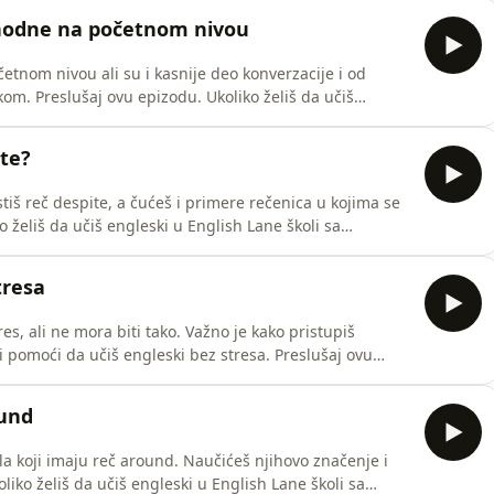
ci-koje-ces-koristiti-za-opisivanje-na-pocetnom-nivou/
ophodne na početnom nivou
tnom nivou ali su i kasnije deo konverzacije i od
š da učiš
gledaj kako da se prijaviš ovde:
ite?
ecenica-koje-su-
istiš reč despite, a čućeš i primere rečenica u kojima se
//englishlane.net/onlineskola/ Link ka ovoj
ane.net/onlineskola/212-kako-da-upotrebis-rec-despite/
tresa
s, ali ne mora biti tako. Važno je kako pristupiš
i da učiš engleski bez stresa. Preslušaj ovu
ound
gola koji imaju reč around. Naučićeš njihovo značenje i