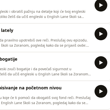
eski i obratiš pažnju na detalje koji će tvoj engleski
//englishlane.net/onlineskola/ Link ka ovoj
ne.net/onlineskola/217-bitni-su-detalji/
 lately
upotrebiš ove reči. Preslušaj ovu epizodu.
e školi sa Zoranom, pogledaj kako da se prijaviš ovde:
je-razlika-izmedu-late-i-lately/
 bogatije
leski zvuči bogatije i da povećaš sigurnost u
neskola/ Link ka ovoj epizodi podkasta
a/215-kako-da-tvoj-engleski-zvuci-bogatije/
 opisivanje na početnom nivou
 će ti pomoći da obogatiš svoj fond reči. Preslušaj
a na blogu: