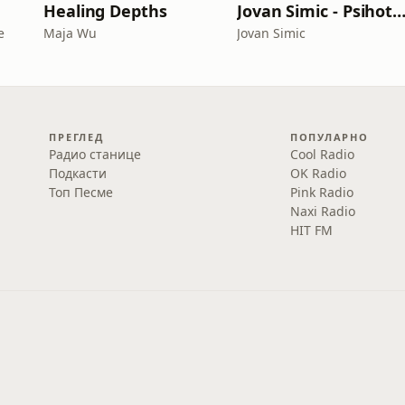
Healing Depths
Jovan Simic - Psihoterap
e
Maja Wu
Jovan Simic
ПРЕГЛЕД
ПОПУЛАРНО
Радио станице
Cool Radio
Подкасти
OK Radio
Топ Песме
Pink Radio
Naxi Radio
HIT FM