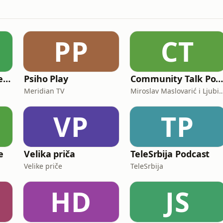
PP
CT
ÉSZVERÉS - a közéleti kijózanító podcast
Psiho Play
Community Talk Podcas
Meridian TV
Miroslav Maslovarić i Ljubi
VP
TP
e
Velika priča
TeleSrbija Podcast
Velike priče
TeleSrbija
HD
JS