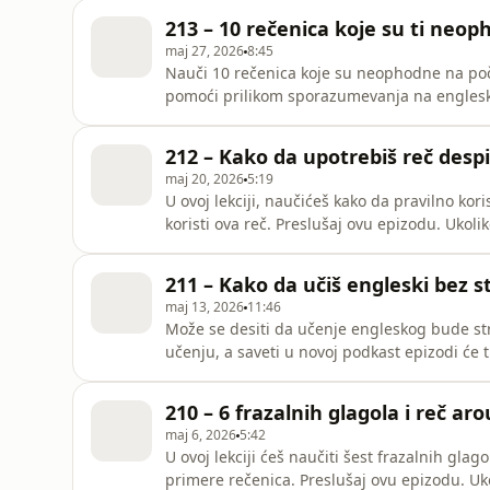
https://englishlane.net/onlineskola/214-9-re
213 – 10 rečenica koje su ti ne
maj 27, 2026
8:45
Nauči 10 rečenica koje su neophodne na poče
pomoći prilikom sporazumevanja na engleskom. Preslušaj ovu epizodu. Ukoliko želi
engleski u English Lane školi sa Zoranom, po
https://englishlane.net/onlineskola/ Link ka ovoj epizodi podkasta na blogu:
212 – Kako da upotrebiš reč desp
https://englishlane.net/onlineskola/213-10-r
maj 20, 2026
5:19
U ovoj lekciji, naučićeš kako da pravilno kor
koristi ova reč. Preslušaj ovu epizodu. Ukoliko želiš da učiš engleski u English Lane školi sa
Zoranom, pogledaj kako da se prijaviš ovde: https:
epizodi podkasta na blogu: https://englishl
211 – Kako da učiš engleski bez s
maj 13, 2026
11:46
Može se desiti da učenje engleskog bude stre
učenju, a saveti u novoj podkast epizodi će ti pomoć
epizodu. Ukoliko želiš da učiš engleski u English Lane školi sa Zoranom, pogledaj kako da se prijaviš
ovde: https://englishlane.net/onlineskola/ Link ka ovoj epizodi podkasta na blogu:
210 – 6 frazalnih glagola i reč ar
https://englishlane.n
maj 6, 2026
5:42
U ovoj lekciji ćeš naučiti šest frazalnih gla
primere rečenica. Preslušaj ovu epizodu. Ukoliko želiš da učiš engleski u English Lane školi sa