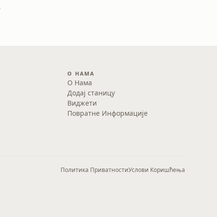
ija
О НАМА
О Нама
Додај станицу
Виджети
Повратне Информације
Политика Приватности
Услови Коришћења