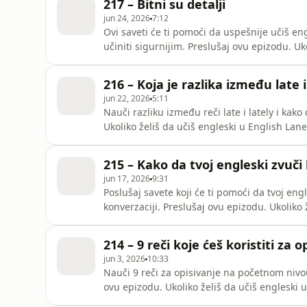
217 – Bitni su detalji
jun 24, 2026
7:12
Ovi saveti će ti pomoći da uspešnije učiš engl
učiniti sigurnijim. Preslušaj ovu epizodu. Ukoliko želiš da učiš engleski u English Lane školi sa
Zoranom, pogledaj kako da se prijaviš ovde: https:
epizodi podkasta na blogu: https://englishla
216 – Koja je razlika između late i
jun 22, 2026
5:11
Nauči razliku između reči late i lately i kako da pravilno 
Ukoliko želiš da učiš engleski u English Lan
https://englishlane.net/onlineskola/ Link ka ovoj epizodi podkasta na blogu:
https://englishlane.net/onlineskola/216-koja-
215 – Kako da tvoj engleski zvuči
jun 17, 2026
9:31
Poslušaj savete koji će ti pomoći da tvoj eng
konverzaciji. Preslušaj ovu epizodu. Ukoliko želiš da učiš engleski u English Lane školi sa Zoranom,
pogledaj kako da se prijaviš ovde: https://englishlane.net/onli
na blogu: https://englishlane.net/onlineskol
214 – 9 reči koje ćeš koristiti za
jun 3, 2026
10:33
Nauči 9 reči za opisivanje na početnom nivou koje
ovu epizodu. Ukoliko želiš da učiš engleski u English Lane školi sa Zoranom, pogledaj kako da se
prijaviš ovde: https://englishlane.net/onlineskola/ Link ka ovoj epizodi podkast