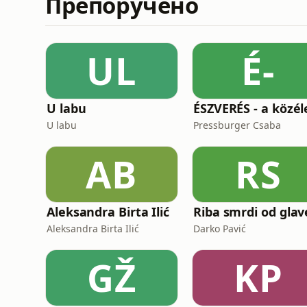
Препоручено
UL
É-
U labu
U labu
Pressburger Csaba
AB
RS
Aleksandra Birta Ilić
Riba smrdi od glav
Aleksandra Birta Ilić
Darko Pavić
GŽ
KP