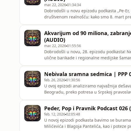
mar. 22, 2026
01:34:34
Dobrodošli u novu epizodu podkasta „Pe-Er, Pop i Pravnik”! Otvaramo e
društvenom realnošću: kako smo 8. mart pretv
Zaboravili smo na borbu za prava žena živeći
receptu po kom smo 1. maj od radničkog bunta pr
Akvarijum od 90 miliona, zabranje
zagrebemo ispod pov
(AUDIO)
mar. 22, 2026
01:55:56
Dobrodošli u novu, 28. epizodu podkasta! Ne
ulične barikade i regionalne medijske šamar
koje trenutno kroje našu stvarnost: od bolničk
mašineriju SPS-a pred izbore, preko bagera na b
Nebivala sramna sedmica | PPP 
90 miliona evra, do
feb. 26, 2026
01:30:56
U ovoj epizodi analiziramo najvažnija dešava
Beogradu, preko potresa u Srpskoj pravoslavnoj c
društvenom klimom ispred Matice srpske i 
se zapravo krije iza iznenadnog razrešenja m
Peder, Pop i Pravnik Podcast 026
nesporazuma
feb. 12, 2026
02:05:48
U novoj epizodi podkasta bavimo se burama 
Milićevića i Blagoja Pantelića, kao i poteze pr