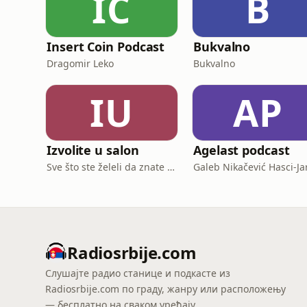
IC
B
Insert Coin Podcast
Bukvalno
Dragomir Leko
Bukvalno
IU
AP
Izvolite u salon
Agelast podcast
Sve što ste želeli da znate o umetnosti.
Galeb Nikačević Hasci-Ja
Radiosrbije.com
Слушајте радио станице и подкасте из
Radiosrbije.com по граду, жанру или расположењу
— бесплатно на сваком уређају.