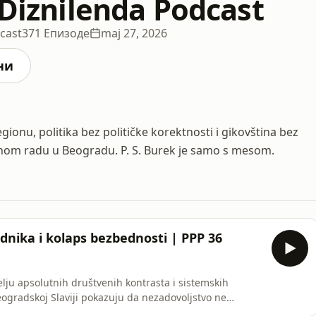
 Diznilenda Podcast
dcast
371 Епизоде
maj 27, 2026
ни
gionu, politika bez političke korektnosti i gikovština bez
om radu u Beogradu. P. S. Burek je samo s mesom.
ednika i kolaps bezbednosti | PPP 36
lju apsolutnih društvenih kontrasta i sistemskih
ogradskoj Slaviji pokazuju da nezadovoljstvo ne
stavom železničkog saobraćaja i terenskom kampanjom