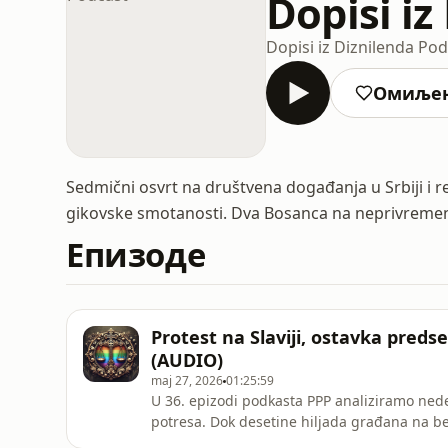
Dopisi iz
Dopisi iz Diznilenda Po
Омиље
Sedmični osvrt na društvena događanja u Srbiji i re
gikovske smotanosti. Dva Bosanca na neprivremen
Епизоде
Protest na Slaviji, ostavka preds
(AUDIO)
maj 27, 2026
01:25:59
U 36. epizodi podkasta PPP analiziramo nede
potresa. Dok desetine hiljada građana na be
jenjava, vlast odgovara nezapamćenom obu