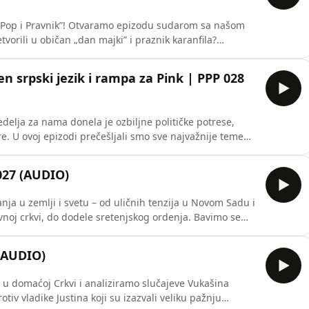
pizodu sudarom sa našom
orili u običan „dan majki” i praznik karanfila?
 u iluziji da je to pitanje odavno rešeno, po istom
etvorili u praznik roštiljanja i krkanluka. A kada
n srpski jezik i rampa za Pink | PPP 028
delja za nama donela je ozbiljne političke potrese,
e. U ovoj epizodi prečešljali smo sve najvažnije teme
e postelje Ivice Dačića i pitanja koliko to slabi
eogradskom Ušću gde država gura akvarijum od
027 (AUDIO)
nja u zemlji i svetu – od uličnih tenzija u Novom Sadu i
rkvi, do dodele sretenjskog ordenja. Bavimo se
policijskom reakcijom na Ušću. Razgovaramo o tome šta
itropolita žičkog Justina i kako je u masi došlo do
 (AUDIO)
u domaćoj Crkvi i analiziramo slučajeve Vukašina
otiv vladike Justina koji su izazvali veliku pažnju