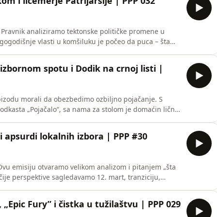
om i licemerje Patrijaršije | PPP 032
i Pravnik analiziramo tektonske političke promene u
gogodišnje vlasti u komšiluku je počeo da puca – šta
rskoj znače za nas i kako se pad sistema Viktora Orbana
zbornom spotu i Dodik na crnoj listi |
epizodu morali da obezbedimo ozbiljno pojačanje. S
odkasta „Pojačalo“, sa nama za stolom je domaćin lično
nog foruma Burek (zbog čega ga mi od milošte zovemo
edelju čistog apsurda. U novoj epizodi
 i apsurdi lokalnih izbora | PPP #30
 Ovu emisiju otvaramo velikom analizom i pitanjem „šta
ačije perspektive sagledavamo 12. mart, tranziciju,
 pamćenja estrade, preko neverovatnih predizbornih
„Epic Fury” i čistka u tužilaštvu | PPP 029