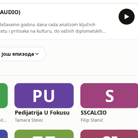
ideologije — kako se ono danas tumači i koja mu je uloga
svećen je globalnoj histeriji oko nedavno otpečaćenih
 (AUDIO)
eležavamo godinu dana rada analizom ključnih
etu i pritisaka na kulturu, do važnih diplomatskih
lili da su naše ocene o stanju u društvu preoštre, ova
u ovi procesi u punom jeku. U ovoj epizodi
 још епизода
PU
S
Pedijatrija U Fokusu
SSCALCIO
Infinity Lighthouse (Mihailo Stefanović, Ivan Nedeljković, Vanja Milićević, Srđan Erceg)
Tamara Stevic
Filip Stanić