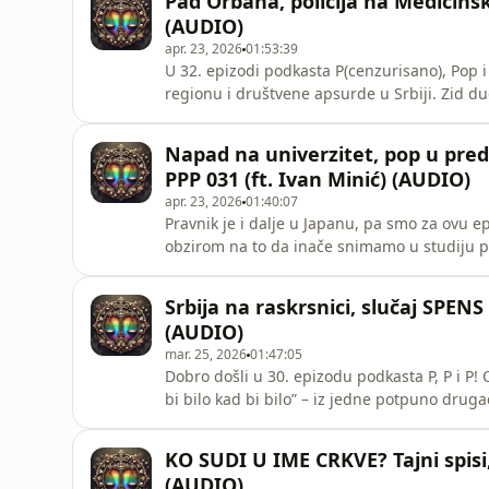
Pad Orbana, policija na Medicinsk
mehanizam za političke
(AUDIO)
apr. 23, 2026
01:53:39
U 32. epizodi podkasta P(cenzurisano), Pop 
regionu i društvene apsurde u Srbiji. Zid du
politički preokret i rezultati izbora u Mađa
reflektuje na domaću političku scenu? Dok se u Evropi dešavaju istorijski preokreti, u Beogradu se
Napad na univerzitet, pop u predi
moć demo
PPP 031 (ft. Ivan Minić) (AUDIO)
apr. 23, 2026
01:40:07
Pravnik je i dalje u Japanu, pa smo za ovu 
obzirom na to da inače snimamo u studiju p
– Ivan Minić. Čovek koji stoji iza legendar
Pita s mesom) pomaže nam da raščivijamo još jednu n
Srbija na raskrsnici, slučaj SPENS
seciramo matrice zastra
(AUDIO)
mar. 25, 2026
01:47:05
Dobro došli u 30. epizodu podkasta P, P i P!
bi bilo kad bi bilo” – iz jedne potpuno drug
promenu rejtinga i odnos sa Crkvom. Zatim prelazimo na apsurde iz naše svakodnevice: od
otkazanih nastupa na SPENS-u i selektivnog
KO SUDI U IME CRKVE? Tajni spisi, 
obećanja u susret 29. m
(AUDIO)