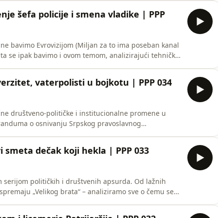
je šefa policije i smena vladike | PPP
u ne bavimo Evrovizijom (Miljan za to ima poseban kanal
ta se ipak bavimo i ovom temom, analizirajući tehničke
i pravo značenje pobedničke pesme. Nakon toga,
a u vrhu bezbednosnih struktura i unutar same Srpske
erzitet, vaterpolisti u bojkotu | PPP 034
čne društveno-političke i institucionalne promene u
oranduma o osnivanju Srpskog pravoslavnog
nansiranju i uticaj ovog projekta na autonomiju
i smeta dečak koji hekla | PPP 033
serijom političkih i društvenih apsurda. Od lažnih
spremaju „Velikog brata“ – analiziramo sve o čemu se
nt u Narodnoj
ne Brnabić. Kako se nečija privatnost pretvorila u