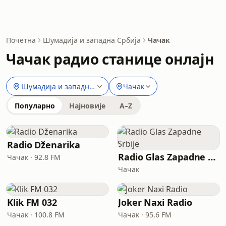
Почетна
Шумадија и западна Србија
Чачак
Чачак радио станице онлајн
Шумадија и западна Србија
Чачак
Популарно
Најновије
A–Z
Radio Dženarika
Radio Glas Zapadne Srbije
Чачак · 92.8 FM
Чачак
Klik FM 032
Joker Naxi Radio
Чачак · 100.8 FM
Чачак · 95.6 FM