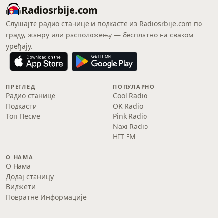
Radiosrbije.com
Слушајте радио станице и подкасте из Radiosrbije.com по
граду, жанру или расположењу — бесплатно на сваком
уређају.
ПРЕГЛЕД
ПОПУЛАРНО
Радио станице
Cool Radio
Подкасти
OK Radio
Топ Песме
Pink Radio
Naxi Radio
HIT FM
О НАМА
О Нама
Додај станицу
Виджети
Повратне Информације