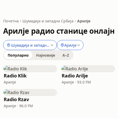
Почетна
Шумадија и западна Србија
Арилје
Арилје радио станице онлајн
Шумадија и западна Србија
Арилје
Популарно
Најновије
A–Z
Radio Klik
Radio Arilje
Арилје
Арилје · 93.0 FM
Radio Rzav
Арилје · 96.0 FM