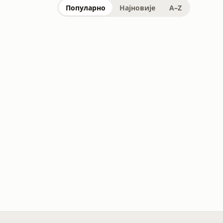
Популарно
Најновије
A–Z