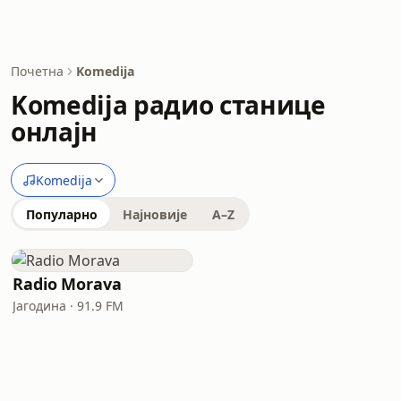
Почетна
Komedija
Komedija радио станице
онлајн
Komedija
Популарно
Најновије
A–Z
Radio Morava
Јагодина · 91.9 FM