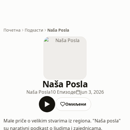
Почетна
Подкасти
Naša Posla
Naša Posla
Naša Posla
10 Епизоде
jun 3, 2026
Омиљени
Male priče o velikim stvarima iz regiona. "Naša posla"
su narativni podkast o ljudima i zajednicama.