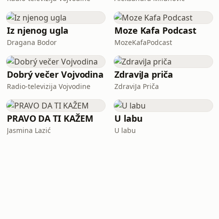
Iz njenog ugla
Moze Kafa Podcast
Dragana Bodor
MozeKafaPodcast
Dobrý večer Vojvodina
ZdraviJa priča
Radio-televizija Vojvodine
ZdraviJa Priča
PRAVO DA TI KAŽEM
U labu
Jasmina Lazić
U labu