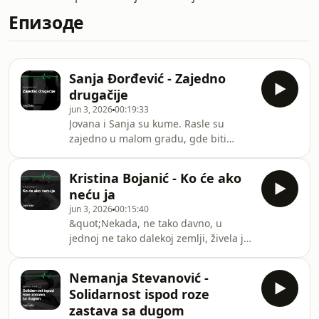
Епизоде
Sanja Đorđević - Zajedno
drugačije
jun 3, 2026
00:19:33
Jovana i Sanja su kume. Rasle su
zajedno u malom gradu, gde biti
drugačiji znači naučiti kako da se
sakriješ. Jovana je to naučila dobro –
Kristina Bojanić - Ko će ako
menjala je izgled, ponašanje, krug
neću ja
prijatelja – sve kako ne bi bila toliko
jun 3, 2026
00:15:40
vidljiva. U ovoj epizodi, tokom
&quot;Nekada, ne tako davno, u
planinarenja na Iriškom vencu, Jovana
jednoj ne tako dalekoj zemlji, živela je
otvara tu priču: o griži savesti, o
jedna malečka Natalija koja je želela
prilagođavanju kao strategiji
da pomaže ljudima.&quot; Tako
preživljavanja, o usamljenosti koja ne
Nemanja Stevanović -
počinje ova priča – kao bajka. Jer
prolazi sam
Solidarnost ispod roze
Kristina je odlučila da Natalijin život
zastava sa dugom
ispriča upravo tako, i teško je zamisliti