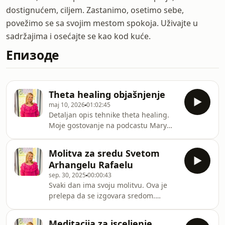
dostignućem, ciljem. Zastanimo, osetimo sebe,
povežimo se sa svojim mestom spokoja. Uživajte u
sadržajima i osećajte se kao kod kuće.
Епизоде
Theta healing objašnjenje
maj 10, 2026
01:02:45
Detaljan opis tehnike theta healing.
Moje gostovanje na podcastu Mary
Sotirov.✨ NEŠTO U TEBI ZNA DA JE
VREME ZA PROMENU.Ne još jedna
Molitva za sredu Svetom
motivacija.Ne još jedno „izdrži“.Već
Arhangelu Rafaelu
pravi unutrašnji reset. 🌿Ako osećaš
sep. 30, 2025
00:00:43
da:​ stalno ponavljaš iste obrasce​ te
Svaki dan ima svoju molitvu. Ova je
strahovi i sumnje koče da napraviš
prelepa da se izgovara sredom.
sledeći korak​ daješ drugima previše, a
Otvara vaše srce i povezuje vas sa
sebi premalo​ želiš više mira,
isceliteljskom moći predivnog
sigurnosti i jasnoće u životu​ osećaš
Meditacija za isceljenje