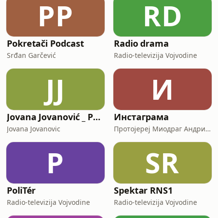
PP
RD
Pokretači Podcast
Radio drama
Srđan Garčević
Radio-televizija Vojvodine
JJ
И
Jovana Jovanović _ Podcast
Инстаграма
Jovana Jovanovic
Протојереј Миодраг Андрић, настојатељ Николајевске цркве у Новом Саду
P
SR
PoliTér
Spektar RNS1
Radio-televizija Vojvodine
Radio-televizija Vojvodine