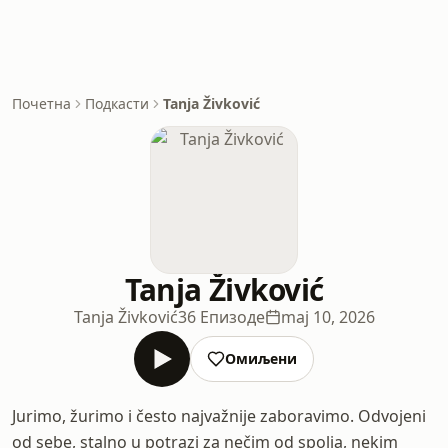
Почетна
Подкасти
Tanja Živković
Tanja Živković
Tanja Živković
36 Епизоде
maj 10, 2026
Омиљени
Jurimo, žurimo i često najvažnije zaboravimo. Odvojeni
od sebe, stalno u potrazi za nečim od spolja, nekim