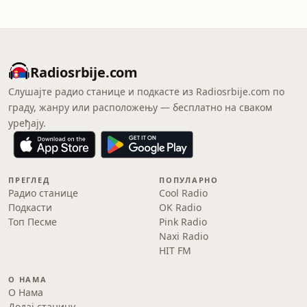
Radiosrbije.com
Слушајте радио станице и подкасте из Radiosrbije.com по
граду, жанру или расположењу — бесплатно на сваком
уређају.
ПРЕГЛЕД
ПОПУЛАРНО
Радио станице
Cool Radio
Подкасти
OK Radio
Топ Песме
Pink Radio
Naxi Radio
HIT FM
О НАМА
О Нама
Додај станицу