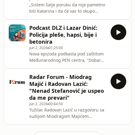
„Sistem šalje poruku da nije pametno
iz kanalizacije i kosovskim izborima.
biti Katarina i da će vas to skupo
Gošća je suspendovana profesorka
košta, pa ljudi radije biraju zonu
sociologije u Jovino
komfora i čekaju da nam se sve sruši
Podcast DLZ i Lazar Dinić:
na glavu. Izvornih uzbunjivača koji bi
Policija pleše, hapsi, bije i
preko noći progovorili više nema, ali
betonira
ima profesionalaca. Kao neverovatan
jun 2, 2026
01:25:00
optimista, verujem da su mnoga
Nova epizoda podkasta pod zaštitom
nepočinstva ipak dokumentovana i da
Međunarodnog PEN centra, "Dobar
u nekim fiokama samo čekaju trenutak
loš zao", je tu! U prvom delu emisije
da budu izvučena", poručuje Katarina
Nenad Kulačin i Marko Vidojković
Pe
Radar Forum - Miodrag
analizirali su betoniranje ptica
Majić i Radovan Lazić:
naprednjačkim banerom, betoniranje
"Nenad Stefanović je uspeo
očiju gledanjem policijskog plesa,
da me prevari"
betoniranje ušiju slušanjem
jun 2, 2026
00:44:56
Sisolinijevog lupetaranja, da bi sve
Tužilac Radovan Lazić u razgovoru sa
bilo krunisano betoniranjem mozga
sudijom Miodragom Majićem
povodom proslave trećeg rođendana
otvoreno govori o greškama u proceni
TV Konjdilomfera. Gost j
kolega, ceni napredovanja u