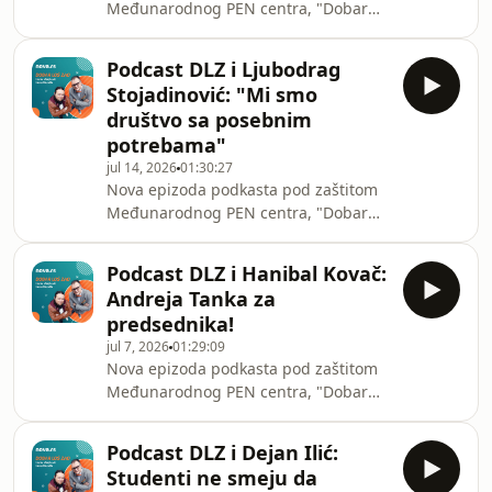
Međunarodnog PEN centra, "Dobar
predložili Ljubiši Ristiću kasting za
loš zao", je tu! U prvom delu emisije
novu verziju Radovana Trećeg. Gost
Nenad Kulačin i Marko Vidojković
Podcast DLZ i Ljubodrag
utvrđivali su značaj etničkog čišćenja
Stojadinović: "Mi smo
za srpski nacionalni korpus, izrazili
društvo sa posebnim
zadovoljstvo zbog istraživanja CRTE,
potrebama"
pokušali da izračunaju koliko para
jul 14, 2026
01:30:27
Sisolini plaća svoje odlaske u
Nova epizoda podkasta pod zaštitom
inostranstvo, a uz pomoć Informera
Međunarodnog PEN centra, "Dobar
saznali smo sve o ratu između
loš zao", je tu! U prvom delu emisije
voditelja DLZ.
Nenad Kulačin i Marko Vidojković
Podcast DLZ i Hanibal Kovač:
podržali su Vladimira Arsenijevića,
Andreja Tanka za
zevali su slušajući najnovije
predsednika!
Sisolinijeve laži o izborima, izrazili
jul 7, 2026
01:29:09
očekivanja da će nezavisni deo Saveta
Nova epizoda podkasta pod zaštitom
REM-a podneti ostavku na prvom
Međunarodnog PEN centra, "Dobar
sastanku, a čestitali su svima koji
loš zao", je tu! U prvom delu emisije
slave hiljadu prijava bahatih
Nenad Kulačin i Marko Vidojković
funkcionera za 48 sat
Podcast DLZ i Dejan Ilić:
predložili su Andreja Tanka za
Studenti ne smeju da
predsednika Srbije, izučavali su