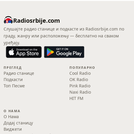
Radiosrbije.com
Слушајте радио станице и подкасте из Radiosrbije.com по
граду, жанру или расположењу — бесплатно на сваком
уређају.
ПРЕГЛЕД
ПОПУЛАРНО
Радио станице
Cool Radio
Подкасти
OK Radio
Топ Песме
Pink Radio
Naxi Radio
HIT FM
О НАМА
О Нама
Додај станицу
Виджети