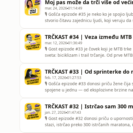
Moj pas može da trči više od već
Evropi — 140
mar. 24, 2026
01:14:49
🎙 Gošća epizode #35 je neko ko je spojio lj
stvorio čitavu zajednicu ljudi, koji veruju d
četvoronožnim prijateljima.🎧 U ovoj epizodi
svojim psom, koje su potrebe psa i koja se opr
TRČKAST #34 | Veza između MTB i
psima u S
mar. 12, 2026
01:36:49
🎙 Gost epizode #33 je čovek koji je MTB trke
sveta: biciklizam i trail trčanje. Od prve 
Evropskog prvenstva 2004. godine, Olimpijsk
Evropskog prvenstva na Petrovaradinu 2021. 
TRČKAST #33 | Od sprinterke do 
organizacij
feb. 17, 2026
01:27:53
🎙 Gošća epizode #33 donosi priču žene čija 
spojene u jednu — od eksplozivne brzine na 
reprezentacija, državni rekord, preko 100 po
na dugim prugama.🎧 Sa njom smo pričali o
TRČKAST #32 | Istrčao sam 300 m
kako se prelazi iz s
jan. 27, 2026
01:47:43
🎙 Gost epizode #32 donosi priču o upornosti 
stazi, istrčao preko 300 istrčanih maratona,
blizu 30 major maratona.🎧 U ovoj epizodi 