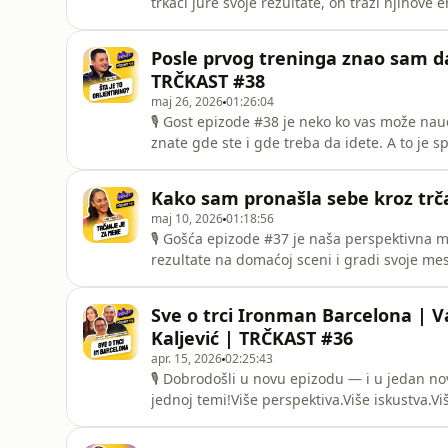
trkači jure svoje rezultate, on traži njihove
nakon prolaska kroz cilj.🎧 U ovoj epizodi r
fotografisanja sportskih događaja, o tome ka
Posle prvog treninga znao sam da
urade da
TRČKAST #38
maj 26, 2026
01:26:04
🎙 Gost epizode #38 je neko ko vas može nauč
znate gde ste i gde treba da idete. A to je sp
prostoru— kod nas možda nije najpoznatiji, a
pričali smo o tome šta je to zapravo orijenti
Kako sam pronašla sebe kroz trč
se koriste
maj 10, 2026
01:18:56
🎙 Gošća epizode #37 je naša perspektivna m
rezultate na domaćoj sceni i gradi svoje me
medalja sa državnih prvenstava u discipli
na uličnim trkama.🎧 U ovoj epizodi pričali
Sve o trci Ironman Barcelona | Va
reprezentaciju , kao i prip
Kaljević | TRČKAST #36
apr. 15, 2026
02:25:43
🎙 Dobrodošli u novu epizodu — i u jedan nov
jednoj temi!Više perspektiva.Više iskustva.Vi
našem novom studiju.Nov prostor, nova energ
regiona.🎧 U prvoj panel epizodi vodimo vas