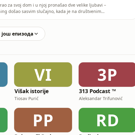
rao za svoj dom i u njoj pronašao dve velike ljubavi –
ening došao sasvim slučajno, kada je na društvenim
rade tima i produžio im se. Tog dana nije samo istrčao
 akciji čišćenja, popularnog plogginga – i to iskustvo mu
 још епизода
VI
3P
Višak istorije
313 Podcast ™
Tiosav Purić
Aleksandar Trifunović
PP
RD