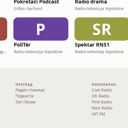
Pokretači Podcast
Radio drama
Srđan Garčević
Radio-televizija Vojvodine
P
SR
PoliTér
Spektar RNS1
Протојереј Миодраг Андрић, настојатељ Николајевске цркве у Новом Саду
Radio-televizija Vojvodine
Radio-televizija Vojvodine
ПРЕГЛЕД
ПОПУЛАРНО
Радио станице
Cool Radio
Подкасти
OK Radio
Топ Песме
Pink Radio
Naxi Radio
HIT FM