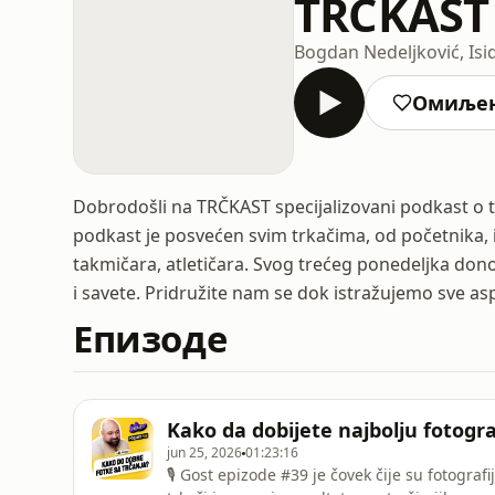
TRČKAST
Bogdan Nedeljković, Isid
Омиље
Dobrodošli na TRČKAST specijalizovani podkast o trč
podkast je posvećen svim trkačima, od početnika, i
takmičara, atletičara. Svog trećeg ponedeljka don
i savete. Pridružite nam se dok istražujemo sve asp
Епизоде
Kako da dobijete najbolju fotogra
jun 25, 2026
01:23:16
🎙 Gost epizode #39 je čovek čije su fotografij