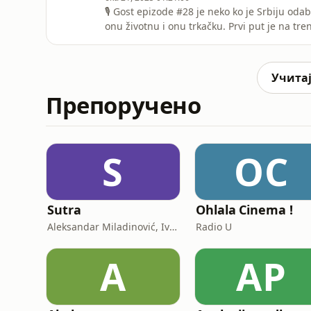
🎙 Gost epizode #28 je neko ko je Srbiju odab
onu životnu i onu trkačku. Prvi put je na tr
mrežama video ekipu iz Adidas Runners Belg
svoja prva 3 kilometra, već je učestvovao i u
je zau
Учитај
Препоручено
S
OC
Sutra
Ohlala Cinema !
Aleksandar Miladinović, Ivan Jelić
Radio U
A
AP