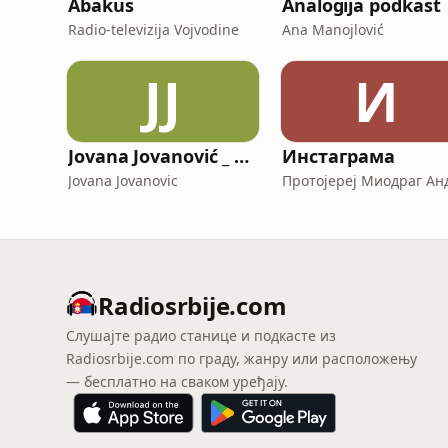
Abakus
Analogija podkast
Radio-televizija Vojvodine
Ana Manojlović
JJ
И
Jovana Jovanović _ Podcast
Инстаграма
Jovana Jovanovic
Radiosrbije.com
Слушајте радио станице и подкасте из
Radiosrbije.com по граду, жанру или расположењу
— бесплатно на сваком уређају.