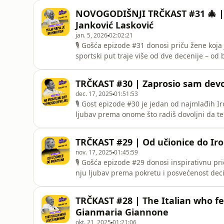
kada nije ni znao da postoje druge trke osi
NOVOGODIŠNJI TRČKAST #31 🎄 
njegovim putovanjim
Janković Lasković
jan. 5, 2026
02:02:21
🎙 Gošća epizode #31 donosi priču žene koja j
sportski put traje više od dve decenije – od 
distanci. Ženi koja je prošla velike izazove
sporta, pa se vratila jača i inspirisala mnog
TRČKAST #30 | Zaprosio sam devoj
njenim počecima,
dec. 17, 2025
01:51:53
🎙 Gost epizode #30 je jedan od najmlađih I
ljubav prema onome što radiš dovoljni da te 
Njegovo trčanje počelo je sasvim spontano, 
vodi trkače kao trener u jednog trkačkom kl
TRČKAST #29 | Od učionice do Ir
u trčanju
nov. 17, 2025
01:45:59
🎙 Gošća epizode #29 donosi inspirativnu pri
nju ljubav prema pokretu i posvećenost deci 
dok je triatlonom počela da se bavi 2017. go
pliva do višestruke Ironman takmičarke, drž
TRČKAST #28 | The Italian who fe
ultramaratona.🎧 U o
Gianmaria Giannone
okt. 21, 2025
01:21:06