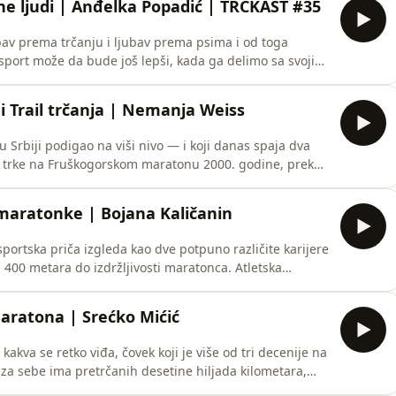
ine ljudi | Anđelka Popadić | TRČKAST #35
ubav prema trčanju i ljubav prema psima i od toga
a sport može da bude još lepši, kada ga delimo sa svojim
 pričali smo o tome kako je počela da trči zajedno sa
ema koristi, kao i o organizaciji prve trail trke sa
 Trail trčanja | Nemanja Weiss
 u Srbiji podigao na viši nivo — i koji danas spaja dva
MTB trke na Fruškogorskom maratonu 2000. godine, preko
ih igara u Riju 2016. godine, pa sve do organizacije
godine — njegov put je kombinacija sporta, vizije i
maratonke | Bojana Kaličanin
sportska priča izgleda kao dve potpuno različite karijere
400 metara do izdržljivosti maratonca. Atletska
stolja.. a onda potpuna transformacija i novi početak
 tome kako izgleda odrastanje u vrhunskom sportu,
aratona | Srećko Mićić
kakva se retko viđa, čovek koji je više od tri decenije na
 iza sebe ima pretrčanih desetine hiljada kilometara,
govorimo o njegovim počecima u trčanju, o vremenu