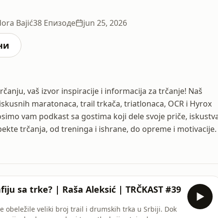
ora Bajić
38 Епизоде
jun 25, 2026
ни
anju, vaš izvor inspiracije i informacija za trčanje! Naš
skusnih maratonaca, trail trkača, triatlonaca, OCR i Hyrox
osimo vam podkast sa gostima koji dele svoje priče, iskustv
ekte trčanja, od treninga i ishrane, do opreme i motivacije.
fiju sa trke? | Raša Aleksić | TRČKAST #39
e obeležile veliki broj trail i drumskih trka u Srbiji. Dok