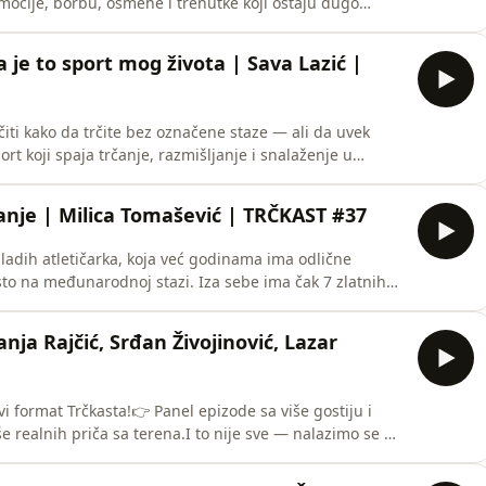
 emocije, borbu, osmehe i trenutke koji ostaju dugo
azgovarali smo o opremi, tehnikama i izazovima
ko nastaju dobre fotografije i tome šta trkači mogu da
 je to sport mog života | Sava Lazić |
iti kako da trčite bez označene staze — ali da uvek
ort koji spaja trčanje, razmišljanje i snalaženje u
li iza sebe ima ozbiljnu tradiciju.🎧 U ovoj epizodi
ring, kako funkcioniše, kao i o opremi i tehnikama koje
anje | Milica Tomašević | TRČKAST #37
ladih atletičarka, koja već godinama ima odlične
sto na međunarodnoj stazi. Iza sebe ima čak 7 zlatnih
nama od 800m do 5000m, kao i brojne podijume i pobede
 smo o njenim počecima u atletici, nastupima za
nja Rajčić, Srđan Živojinović, Lazar
i format Trčkasta!👉 Panel epizode sa više gostiju i
še realnih priča sa terena.I to nije sve — nalazimo se u
ija, ali ista misija: da zajedno gradimo trkačku priču
 pravo na jednu od najpopularnijih triatlon trka u