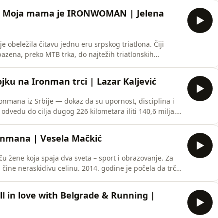
m u Beogradu, o ulasku u Klub 100 maratona, o
| Moja mama je IRONWOMAN | Jelena
e obeležila čitavu jednu eru srpskog triatlona. Čiji
bazena, preko MTB trka, do najtežih triatlonskih
, stajala na državnim podijumima, napravila pauzu od
e da uđu u triatlon.🎧 U ovoj epizodi pričali smo o
ku na Ironman trci | Lazar Kaljević
ronmana iz Srbije — dokaz da su upornost, disciplina i
odvedu do cilja dugog 226 kilometara iliti 140,6 milja.
a danas stoji rame uz rame sa iskusnim triatloncima i
ubu.🎧 U ovoj epizodi pričali smo o njegovim počecima
onmana | Vesela Mačkić
ču žene koja spaja dva sveta – sport i obrazovanje. Za
čine neraskidivu celinu. 2014. godine je počela da trči,
dne. Od tada, prešla je put od nekoga ko je učio da
avne vicešampionke u triatlonu i pobednice
ll in love with Belgrade & Running |