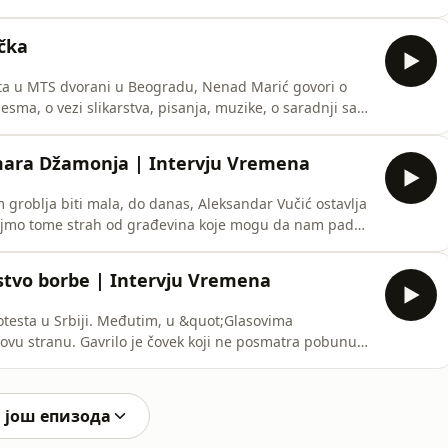
ačka
rta u MTS dvorani u Beogradu, Nenad Marić govori o
ma, o vezi slikarstva, pisanja, muzike, o saradnji sa
enosti i strasti u muzici.
Tamara Džamonja | Intervju Vremena
groblja biti mala, do danas, Aleksandar Vučić ostavlja
dajmo tome strah od građevina koje mogu da nam padnu
šenja građana, strah od gubitka posla i dobijamo
osledice. “Represija jeste psihičko zlostavljanje”, kaže
dstvo borbe | Intervju Vremena
otesta u Srbiji. Međutim, u &quot;Glasovima
vu stranu. Gavrilo je čovek koji ne posmatra pobunu
aparatom. Uz to, na ulicu izlazi pre svega kao čovek,
bi mogli da se ugledaju i medijski profesionalci.
 још епизода