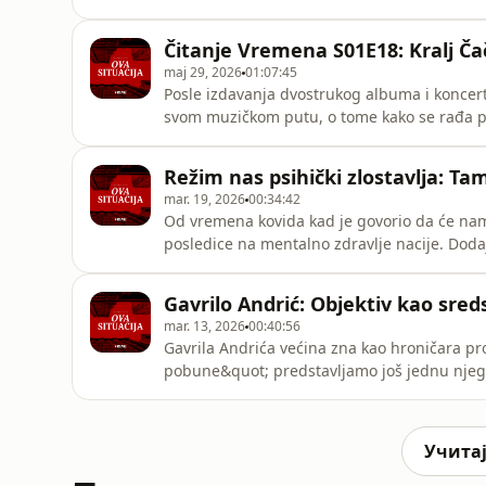
podkasta &quot;Ova situacija&quot;.
Čitanje Vremena S01E18: Kralj Č
maj 29, 2026
01:07:45
Posle izdavanja dvostrukog albuma i konce
svom muzičkom putu, o tome kako se rađa pes
bratom, o stanju u muzičkoj produkciji, o iskr
Režim nas psihički zlostavlja: 
mar. 19, 2026
00:34:42
Od vremena kovida kad je govorio da će nam 
posledice na mentalno zdravlje nacije. Do
na glavu, brutalne prizore prebijanja i hap
savršenu oluju koja ostavlja trajne psihičke p
Gavrilo Andrić: Objektiv kao sre
Tamara Džamon
mar. 13, 2026
00:40:56
Gavrila Andrića većina zna kao hroničara pr
pobune&quot; predstavljamo još jednu njego
nemo, već u njoj učestvuje, beležeći je foto-
vođen najvišim moralnim principima na koje 
Учитај