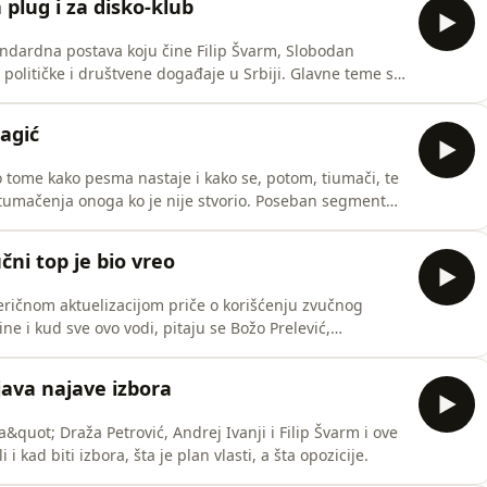
 plug i za disko-klub
tandardna postava koju čine Filip Švarm, Slobodan
e političke i društvene događaje u Srbiji. Glavne teme su
njivanja javnosti, stanje u opoziciji i studentski
se osvrću i na situaciju u srpskom fudbalu kroz prizmu
agić
o tome kako pesma nastaje i kako se, potom, tiumači, te
 tumačenja onoga ko je nije stvorio. Poseban segment
 što kaže Tomas Vulf, uopšte možeš vratiti kući (ako
jem živiš, ili je to prostor koji čovek nosi u sebi.
čni top je bio vreo
teričnom aktuelizacijom priče o korišćenju zvučnog
ne i kud sve ovo vodi, pitaju se Božo Prelević,
pizodi podkasta &quot;Ova situacija&quot;.
java najave izbora
&quot; Draža Petrović, Andrej Ivanji i Filip Švarm i ove
i kad biti izbora, šta je plan vlasti, a šta opozicije.