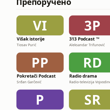
Препоручено
VI
3P
Višak istorije
313 Podcast ™
Tiosav Purić
Aleksandar Trifunović
PP
RD
Pokretači Podcast
Radio drama
Srđan Garčević
Radio-televizija Vojvodin
P
SR