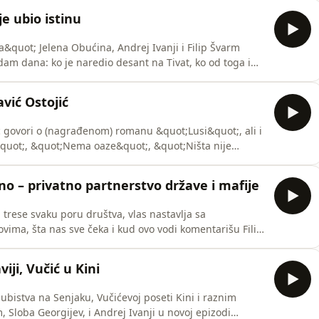
je ubio istinu
&quot; Jelena Obućina, Andrej Ivanji i Filip Švarm
dam dana: ko je naredio desant na Tivat, ko od toga ima
j događaja u istrazi u vezi sa mafijaškim ubistvom u
m događaju.
vić Ostojić
ić govori o (nagrađenom) romanu &quot;Lusi&quot;, ali i
uot;, &quot;Nema oaze&quot;, &quot;Ništa nije
 i &quot;Vreme vode&quot;. Kako su nastajale
 način je gradski kontekst određivao ambijent romana,
no – privatno partnerstvo države i mafije
a trese svaku poru društva, vlas nastavlja sa
kovima, šta nas sve čeka i kud ovo vodi komentarišu Filip
ć u novoj epizodi podkasta &quot;Ova situacija&quot;.
iji, Vučić u Kini
ubistva na Senjaku, Vučićevoj poseti Kini i raznim
Sloba Georgijev, i Andrej Ivanji u novoj epizodi