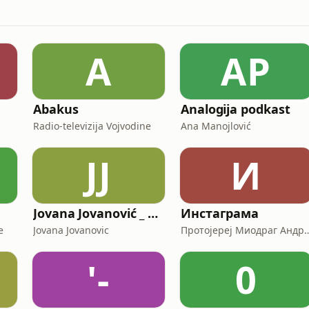
A
AP
Abakus
Analogija podkast
Radio-televizija Vojvodine
Ana Manojlović
JJ
И
Jovana Jovanović _ Podcast
Инстаграма
e
Jovana Jovanovic
Протојереј Миодраг Андрић, настојатељ Никол
'-
0