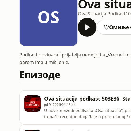
Ova situa
OS
Ova Situacija Podkast
10
Омиље
Podkast novinara i prijatelja nedeljnika „Vreme“ o 
barem imaju mišljenje.
Епизоде
Ova situacija podkast S03E36: Šta
jul 9, 2026
01:13:44
U novoj epizodi podkasta „Ova situacija“, pre
tumače recentne događaje u pregrejanoj Srbij
otkriva o sprezi policije, politike i kriminala
Senjaku, preko uloge tajnih službi, do šokant