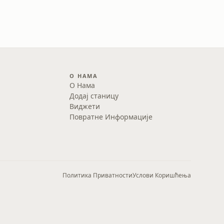
О НАМА
О Нама
Додај станицу
Виджети
Повратне Информације
Политика Приватности
Услови Коришћења