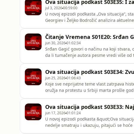
Ova situacija podkast S03E35: I za
jul 3, 2026
00:59:00
U novoj epizodi podkasta „Ova situacija“, s
Georgiev i Željko Bodrožić analizira aktueln
najave ostavke Aleksandra Vučića, taktike zbu
pokreti. Pored političkih previranja, autori 
Čitanje Vremena S01E20: Srđan G
Nemanje V
jun 30, 2026
01:02:34
Srđan Gagić govori o načinu na koji stvara, 
da li tumačenje autora pesme vredi više od
posvećen je tome šta to znači dom? Da li se,
jednom iz nje odeš) i da li je dom prostor u ko
Ova situacija podkast S03E34: Zvu
jun 25, 2026
01:06:43
Koje sve neprijatne teme vlast zatrpava his
oružja na protestu u Srbiji marta prošle godi
predsednik Bodrožić i Filip Švarm u novoj e
Ova situacija podkast S03E33: Na
jun 17, 2026
01:01:24
U novoj epizodi podkasta &quot;Ova situacija
nedelje smatraju i ukazuju, pitajući se hoće li 