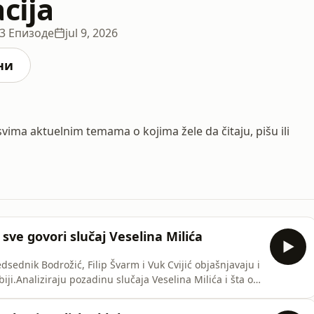
cija
3 Епизоде
jul 9, 2026
ни
svima aktuelnim temama o kojima žele da čitaju, pišu ili
 sve govori slučaj Veselina Milića
dsednik Bodrožić, Filip Švarm i Vuk Cvijić objašnjavaju i
i.Analiziraju pozadinu slučaja Veselina Milića i šta on
 u Srbiji. Od kontradiktornosti u istrazi ubistva na
nih detalja iz Sky prepiski koji se tiču Nemanje Vid