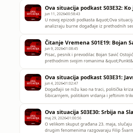
Ova situacija podkast S03E32: Ko 
jun 11, 2026
00:58:43
U novoj epizodi podkasta &quot;Ova situacija
analizraju burne događaje iz prethodnih se
štetu, a ko korist, a šta pokazuje novi razvo
restoranu 27 i ulogom Veselina Milića u to
Čitanje Vremena S01E19: Bojan Sa
jun 9, 2026
01:08:45
Pisac, pesnik i prevodilac Bojan Savić Ostoj
prethodnim svojim romanima &quot;Punkt&q
ničije&quot;, &quot;Varvarin u Evropi&quot;
višesmislenosti u &quot;Lusi&quot;, na koji
Ova situacija podkast S03E31: Jav
koliki je udeo stvarnosti u p
jun 4, 2026
01:02:47
Događajii se nižu kao na traci, politička kriz
šibicarnjem, politikom vrdanja i jeftinim tri
Švarm, Sloba Georgijev i predsednik Bodroži
Ova situacija S03E30: Srbija na Slav
maj 29, 2026
01:00:56
O velikom skuput građana 23. maja, slučaju 
drugim fenomenima razgovaraju Filip Švarm, 