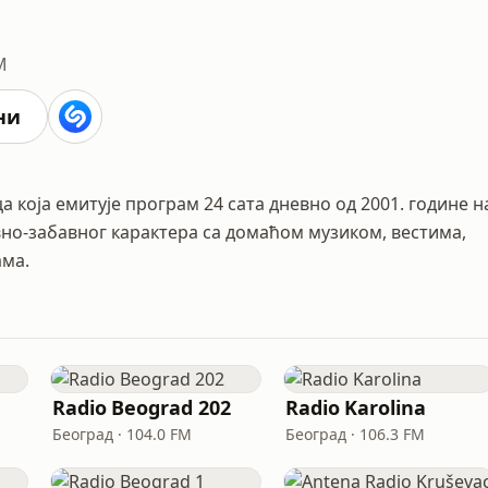
M
ни
а која емитује програм 24 сата дневно од 2001. године н
но-забавног карактера са домаћом музиком, вестима,
ама.
Radio Beograd 202
Radio Karolina
Београд · 104.0 FM
Београд · 106.3 FM