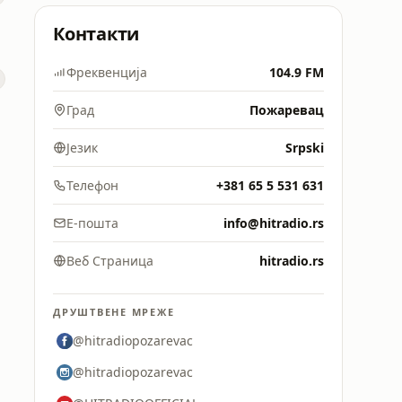
Контакти
Фреквенција
104.9 FM
Град
Пожаревац
Језик
Srpski
Телефон
+381 65 5 531 631
Е-пошта
info@hitradio.rs
Веб Страница
hitradio.rs
ДРУШТВЕНЕ МРЕЖЕ
@hitradiopozarevac
@hitradiopozarevac