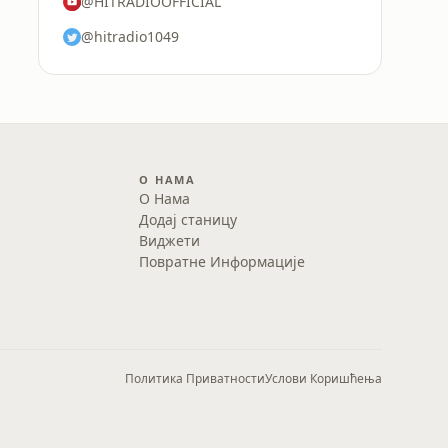
@HITRADIOOFFICIAL
@hitradio1049
О НАМА
О Нама
Додај станицу
Виджети
Повратне Информације
Политика Приватности
Услови Коришћења