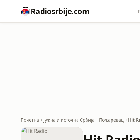
Radiosrbije.com
Почетна
Јужна и источна Србија
Пожаревац
Hit R
Hit Radi