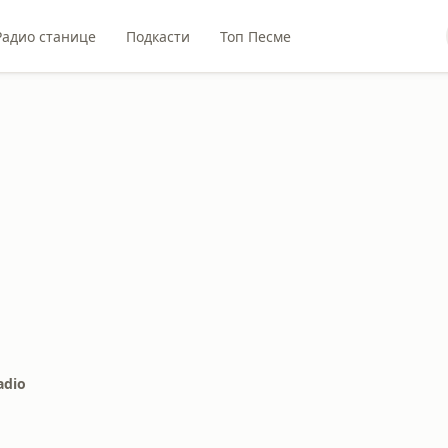
Радио станице
Подкасти
Топ Песме
adio
o