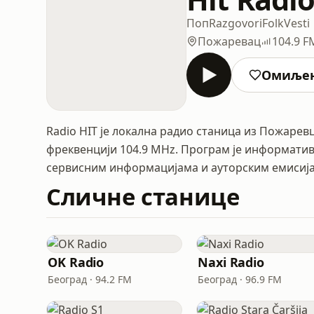
Поп
Razgovori
Folk
Vesti
Пожаревац
104.9 F
Омиље
Radio HIT је локална радио станица из Пожаревц
фреквенцији 104.9 MHz. Програм је информатив
сервисним информацијама и ауторским емисиј
Сличне станице
OK Radio
Naxi Radio
Београд · 94.2 FM
Београд · 96.9 FM