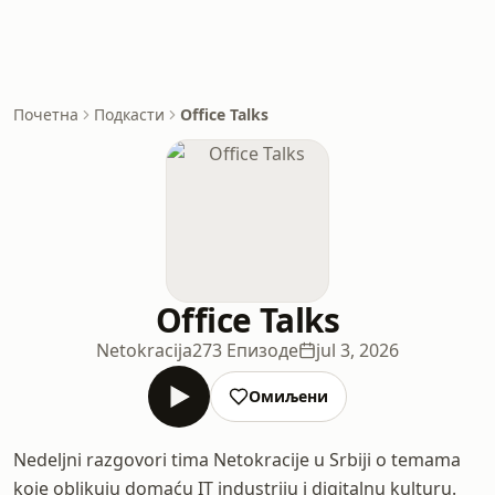
Почетна
Подкасти
Office Talks
Office Talks
Netokracija
273 Епизоде
jul 3, 2026
Омиљени
Nedeljni razgovori tima Netokracije u Srbiji o temama
koje oblikuju domaću IT industriju i digitalnu kulturu.