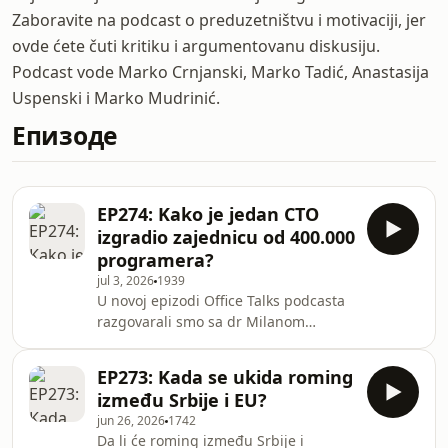
Zaboravite na podcast o preduzetništvu i motivaciji, jer
ovde ćete čuti kritiku i argumentovanu diskusiju.
Podcast vode Marko Crnjanski, Marko Tadić, Anastasija
Uspenski i Marko Mudrinić.
Епизоде
EP274: Kako je jedan CTO
izgradio zajednicu od 400.000
programera?
jul 3, 2026
1939
U novoj epizodi Office Talks podcasta
razgovarali smo sa dr Milanom
Milanovićem, CTO-om američke
kompanije i kreatorom globalne
EP273: Kada se ukida roming
edukativne zajednice "Tech World
između Srbije i EU?
with Milan". Povod za susret je
jun 26, 2026
1742
njegova knjiga "Zakoni softverskog
Da li će roming između Srbije i
inženjerstva", koja je prodata u preko