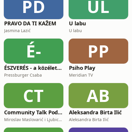
PD
UL
PRAVO DA TI KAŽEM
U labu
Jasmina Lazić
U labu
É-
PP
ÉSZVERÉS - a közéleti kijózanító podcast
Psiho Play
Pressburger Csaba
Meridian TV
CT
AB
Community Talk Podcast
Aleksandra Birta Ilić
Miroslav Maslovarić i Ljubica Vukčević
Aleksandra Birta Ilić