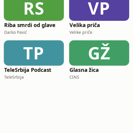
RS
VP
Riba smrdi od glave
Velika priča
Darko Pavić
Velike priče
TP
GŽ
TeleSrbija Podcast
Glasna žica
TeleSrbija
CINS