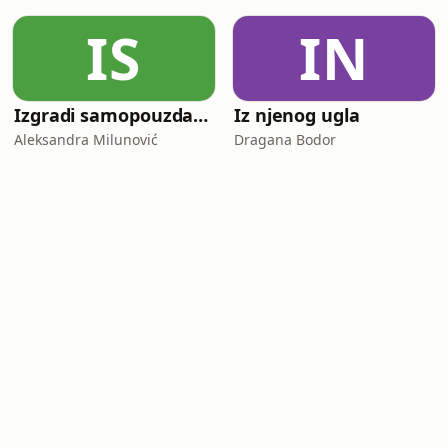
IS
IN
Izgradi samopouzdanje
Iz njenog ugla
Aleksandra Milunović
Dragana Bodor