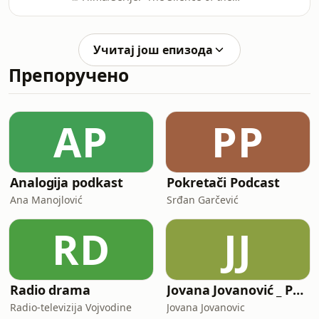
Lambs (1991)⁠🧠 Naučna tema:
Psihologija🎙️ Gošća: prof. dr Bojana
Dinić, psihološkinja / Filozofski
Учитај још епизода
fakultet, UNSHosted by Tijana
Препоручено
Prodanović (Dr Cosmic Ray)Hanibal
Lektor je jedan od najpoznatijih
filmskih negativaca svih vremena.
Inteligentan, harizmatičan, hladan i
AP
PP
nemilosrdan. Ali koliko je filmska
verzija psihopatije b
Analogija podkast
Pokretači Podcast
Ana Manojlović
Srđan Garčević
RD
JJ
Radio drama
Jovana Jovanović _ Podcast
Radio-televizija Vojvodine
Jovana Jovanovic