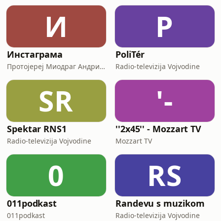
И
P
Инстаграма
PoliTér
Протојереј Миодраг Андрић, настојатељ Николајевске цркве у Новом Саду
Radio-televizija Vojvodine
SR
'-
Spektar RNS1
''2x45'' - Mozzart TV
Radio-televizija Vojvodine
Mozzart TV
0
RS
011podkast
Randevu s muzikom
011podkast
Radio-televizija Vojvodine