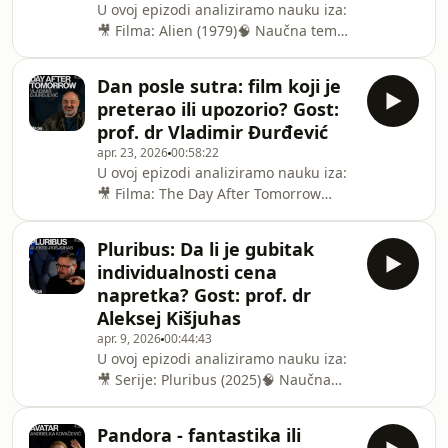
U ovoj epizodi analiziramo nauku iza:
fundamentalno ljudsko pitanje, stalno
🎥 Filma: ⁠Alien (1979)⁠🧠 Naučna tema:
osluškujući nebo u nadi da će jednom
Astronomija🎙️ Gošća: ⁠⁠⁠Milena
čuti
Radulović, glumicaHosted by Tijana
Dan posle sutra: film koji je
Prodanović (Dr Cosmic Ray)Šta se desi
preterao ili upozorio? Gost:
kada u svemiru ostanete sami, sa
prof. dr Vladimir Đurđević
nečim nepoznatim što pokušava da
apr. 23, 2026
00:58:22
vas ubije, a nemate gde da
U ovoj epizodi analiziramo nauku iza:
pobegnete? Vrištati ne vredi jer u
🎥 Filma: The Day After Tomorrow
svemiru vas niko neće čuti kako
(2004)🧠 Naučna tema: Meteorologija,
vrištite. Film Alien ili Osmi putnik kako
Klimatologija🎙️ Gost: ⁠⁠⁠prof. dr Vladimir
je preveden, nije s
Pluribus: Da li je gubitak
Đurđević / fizičar / Fizički fakultet,
individualnosti cena
Univerzitet u BeograduHosted by
napretka? Gost: prof. dr
Tijana Prodanović (Dr Cosmic Ray)Da li
Aleksej Kišjuhas
bi klima na Zemlji mogla da se
apr. 9, 2026
00:44:43
promenila za samo nekoliko dana?
U ovoj epizodi analiziramo nauku iza:
Film The Day After Tomorrow (Dan
🎥 Serije: ⁠⁠⁠⁠⁠⁠⁠⁠⁠Pluribus (2025)🧠 Naučna
posle sutra) prikazuje svet u kome
tema: Sociologija🎙️ Gost: ⁠⁠⁠prof. dr
kolaps okea
Aleksej Kišjuhas / sociolog / Filozofski
Pandora - fantastika ili
fakultet, Univerzitet u Novom