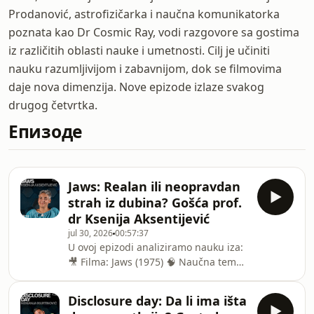
Prodanović, astrofizičarka i naučna komunikatorka
poznata kao Dr Cosmic Ray, vodi razgovore sa gostima
iz različitih oblasti nauke i umetnosti. Cilj je učiniti
nauku razumljivijom i zabavnijom, dok se filmovima
daje nova dimenzija. Nove epizode izlaze svakog
drugog četvrtka.
Епизоде
Jaws: Realan ili neopravdan
strah iz dubina? Gošća prof.
dr Ksenija Aksentijević
jul 30, 2026
00:57:37
U ovoj epizodi analiziramo nauku iza:
🎥 Filma: Jaws (1975) 🧠 Naučna tema:
Bilogija, ihtiologija🎙️ Gošča: prof. dr
Ksenija Aksentijević, Fakultet
Disclosure day: Da li ima išta
veterinarske medicine,