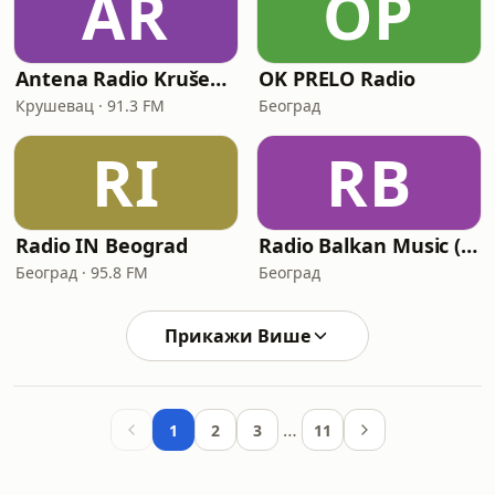
AR
OP
Antena Radio Kruševac
OK PRELO Radio
Крушевац · 91.3 FM
Београд
RI
RB
Radio IN Beograd
Radio Balkan Music (SRB)
Београд · 95.8 FM
Београд
Прикажи Више
…
1
2
3
11