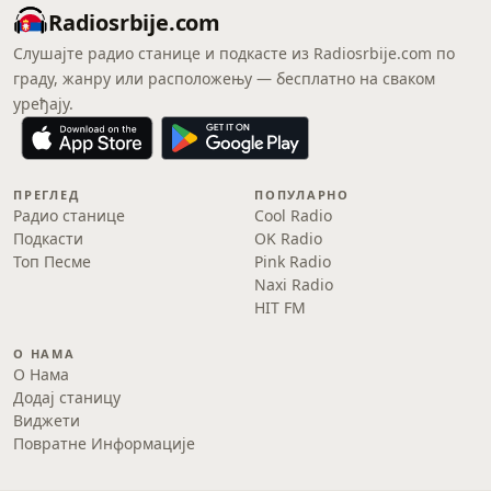
Radiosrbije.com
Слушајте радио станице и подкасте из Radiosrbije.com по
граду, жанру или расположењу — бесплатно на сваком
уређају.
ПРЕГЛЕД
ПОПУЛАРНО
Радио станице
Cool Radio
Подкасти
OK Radio
Топ Песме
Pink Radio
Naxi Radio
HIT FM
О НАМА
О Нама
Додај станицу
Виджети
Повратне Информације