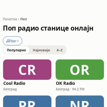
Почетна
Поп
Поп радио станице онлајн
Поп
Популарно
Најновије
A–Z
CR
OR
Cool Radio
OK Radio
Београд
Београд · 94.2 FM
PR
NR