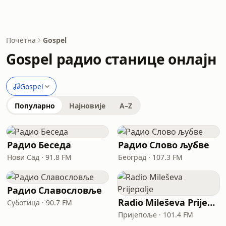
Почетна
Gospel
Gospel радио станице онлајн
Gospel
Популарно
Најновије
A–Z
Радио Беседа
Радио Слово љубве
Нови Сад · 91.8 FM
Београд · 107.3 FM
Радио Славословље
Radio Mileševa Prijepolje
Суботица · 90.7 FM
Пријепоље · 101.4 FM