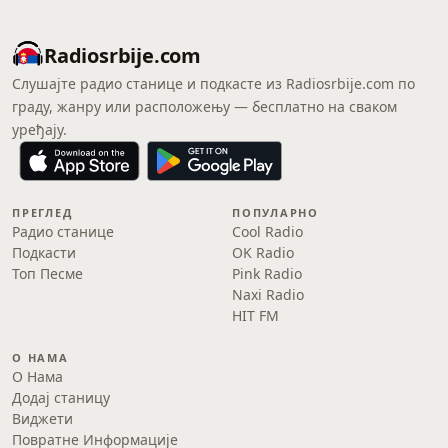
Radiosrbije.com
Слушајте радио станице и подкасте из Radiosrbije.com по
граду, жанру или расположењу — бесплатно на сваком
уређају.
ПРЕГЛЕД
ПОПУЛАРНО
Радио станице
Cool Radio
Подкасти
OK Radio
Топ Песме
Pink Radio
Naxi Radio
HIT FM
О НАМА
О Нама
Додај станицу
Виджети
Повратне Информације