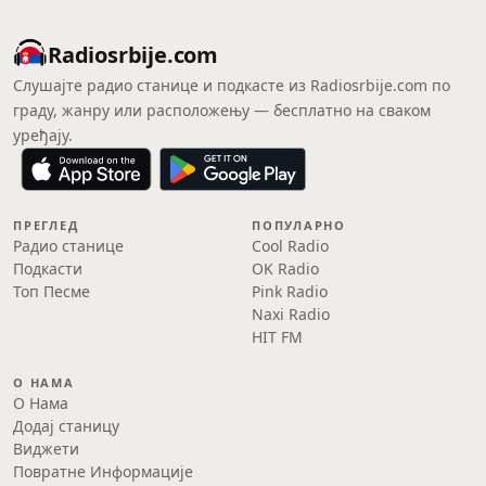
Radiosrbije.com
Слушајте радио станице и подкасте из Radiosrbije.com по
граду, жанру или расположењу — бесплатно на сваком
уређају.
ПРЕГЛЕД
ПОПУЛАРНО
Радио станице
Cool Radio
Подкасти
OK Radio
Топ Песме
Pink Radio
Naxi Radio
HIT FM
О НАМА
О Нама
Додај станицу
Виджети
Повратне Информације