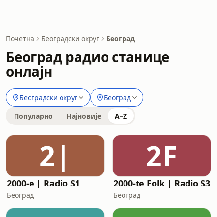
Почетна
Београдски округ
Београд
Београд радио станице
онлајн
Београдски округ
Београд
Популарно
Најновије
A–Z
2|
2F
2000-e | Radio S1
2000-te Folk | Radio S3
Београд
Београд