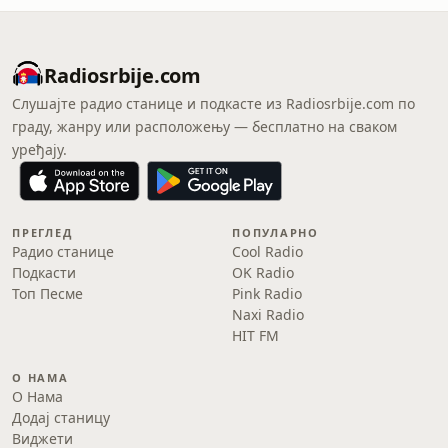
Radiosrbije.com
Слушајте радио станице и подкасте из Radiosrbije.com по
граду, жанру или расположењу — бесплатно на сваком
уређају.
ПРЕГЛЕД
ПОПУЛАРНО
Радио станице
Cool Radio
Подкасти
OK Radio
Топ Песме
Pink Radio
Naxi Radio
HIT FM
О НАМА
О Нама
Додај станицу
Виджети