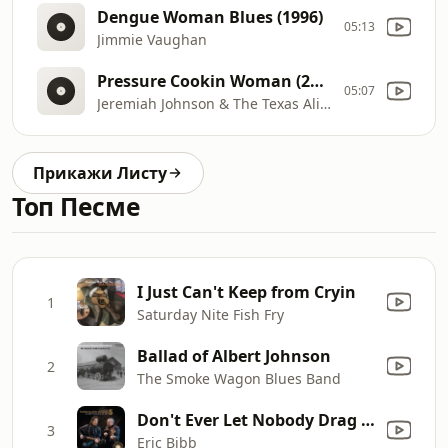
Dengue Woman Blues (1996)
05:13
Jimmie Vaughan
Pressure Cookin Woman (2003)
05:07
Jeremiah Johnson & The Texas Aligator
Прикажи Листу
Топ Песме
I Just Can't Keep from Cryin
1
Saturday Nite Fish Fry
Ballad of Albert Johnson
2
The Smoke Wagon Blues Band
Don't Ever Let Nobody Drag Your Spirit Down
3
Eric Bibb