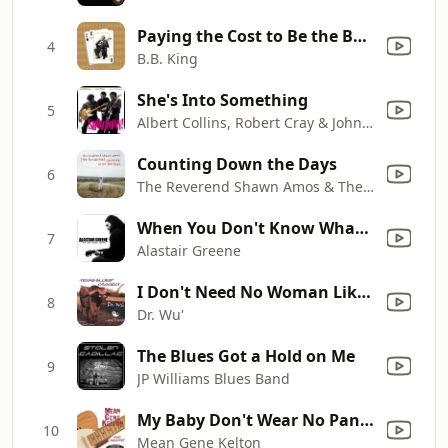
Paying the Cost to Be the Boss (feat. The Rolling Stones)
4
B.B. King
She's Into Something
5
Albert Collins, Robert Cray & Johnny Copeland
Counting Down the Days
6
The Reverend Shawn Amos & The Brotherhood
When You Don't Know What to Do
7
Alastair Greene
I Don't Need No Woman Like You
8
Dr. Wu'
The Blues Got a Hold on Me
9
JP Williams Blues Band
My Baby Don't Wear No Panties
10
Mean Gene Kelton