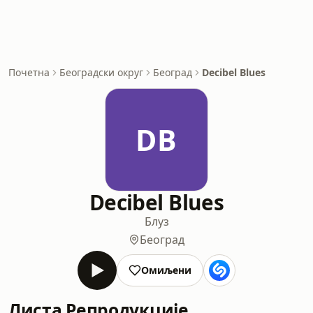
Почетна
Београдски округ
Београд
Decibel Blues
DB
Decibel Blues
Блуз
Београд
Омиљени
Листа Репродукције