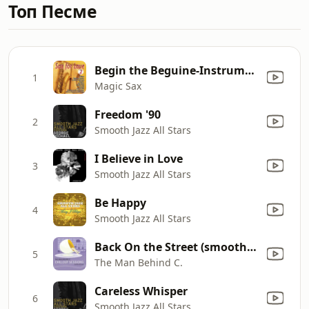
Топ Песме
Begin the Beguine-Instrumental Sax
1
Magic Sax
Freedom '90
2
Smooth Jazz All Stars
I Believe in Love
3
Smooth Jazz All Stars
Be Happy
4
Smooth Jazz All Stars
Back On the Street (smooth Jazz Mix)
5
The Man Behind C.
Careless Whisper
6
Smooth Jazz All Stars