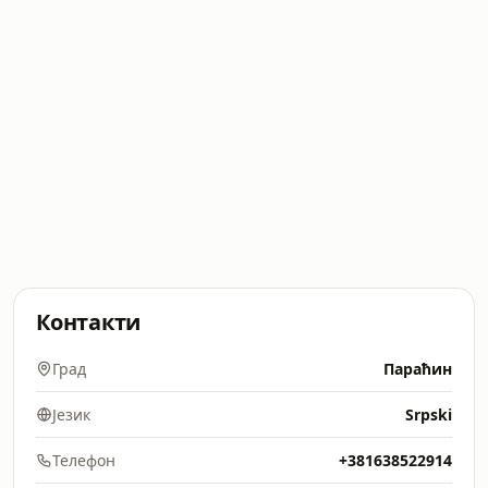
Контакти
Град
Параћин
Језик
Srpski
Телефон
+381638522914