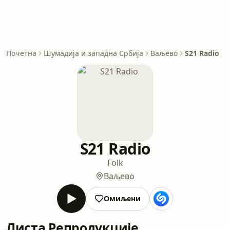
Почетна
Шумадија и западна Србија
Ваљево
S21 Radio
S21 Radio
Folk
Ваљево
Омиљени
Листа Репродукције