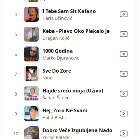
I Tebe Sam Sit Kafano
4
Haris Džinović
Keba - Plavo Oko Plakalo Je
5
Dragan Kojić
1000 Godina
6
Marko Djuranovic
Sve Do Zore
7
Nino
Hajde srećo moja (Uživo)
8
Šaban Šaulić
Hej, Zoro Ne Svani
9
Halid Bešlić
Dobro Veče Izgubljena Nado
10
Zoran Kalezic