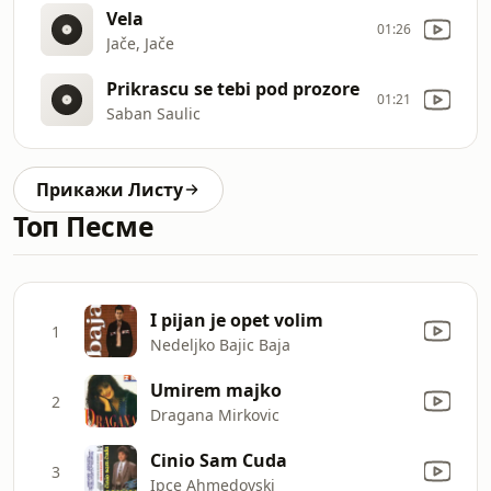
Vela
01:26
Jače, Jače
Prikrascu se tebi pod prozore
01:21
Saban Saulic
Прикажи Листу
Топ Песме
I pijan je opet volim
1
Nedeljko Bajic Baja
Umirem majko
2
Dragana Mirkovic
Cinio Sam Cuda
3
Ipce Ahmedovski