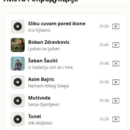
Sliku cuvam pored ikone
01:50
Era Ojdanic
Boban Zdravkovic
01:45
Ljubav za ljubav
Šaban Šaulić
01:40
U nadanju zivi se i mre
Asim Bajric
01:36
Nemam Nikog Svoga
Mutivoda
01:34
Sanja Djordjevic
Tunel
01:29
Viki Miljkovic