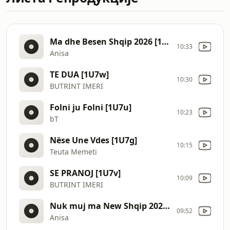
Ma dhe Besen Shqip 2026 [1U6U]
10:33
Anisa
TE DUA [1U7w]
10:30
BUTRINT IMERI
Folni ju Folni [1U7u]
10:23
bT
Nëse Une Vdes [1U7g]
10:15
Teuta Memeti
SE PRANOJ [1U7v]
10:09
BUTRINT IMERI
Nuk muj ma New Shqip 2026 [1U7o]
09:52
Anisa