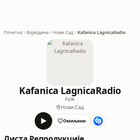
Почетна
Војводина
Нови Сад
Kafanica LagnicaRadio
Kafanica LagnicaRadio
Folk
Нови Сад
Омиљени
Листа Репродукције