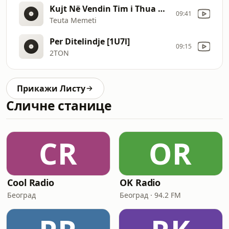
Kujt Në Vendin Tim i Thua Xhan Cover Bertan Asllani [1U7h]
09:41
Teuta Memeti
Per Ditelindje [1U7l]
09:15
2TON
Прикажи Листу
Сличне станице
CR
OR
Cool Radio
OK Radio
Београд
Београд · 94.2 FM