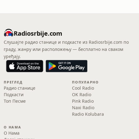
Radiosrbije.com
Слушајте радио станице и подкасте из Radiosrbije.com по
граду, жанру или расположењу — бесплатно на сваком
уређају.
ПРЕГЛЕД
ПОПУЛАРНО
Радио станице
Cool Radio
Подкасти
OK Radio
Топ Песме
Pink Radio
Naxi Radio
Radio Kolubara
О НАМА
О Нама