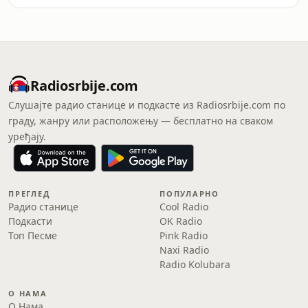
Radiosrbije.com
Слушајте радио станице и подкасте из Radiosrbije.com по
граду, жанру или расположењу — бесплатно на сваком
уређају.
ПРЕГЛЕД
ПОПУЛАРНО
Радио станице
Cool Radio
Подкасти
OK Radio
Топ Песме
Pink Radio
Naxi Radio
Radio Kolubara
О НАМА
О Нама