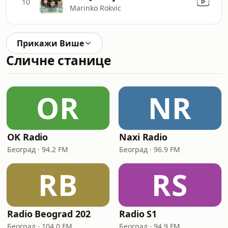
10
Marinko Rokvic
Прикажи Више
Сличне станице
OR
NR
OK Radio
Naxi Radio
Београд · 94.2 FM
Београд · 96.9 FM
RB
RS
Radio Beograd 202
Radio S1
Београд · 104.0 FM
Београд · 94.9 FM