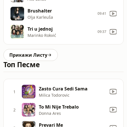
Brushalter
09:41
Olja Karleuša
Tri u jednoj
09:37
Marinko Rokvić
Прикажи Листу
Топ Песме
Zasto Cura Sedi Sama
1
Milica Todorovic
To Mi Nije Trebalo
2
Donna Ares
Prevari Me