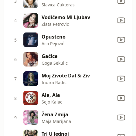
3
Slavica Cukteras
Vodićemo Mi Ljubav
4
Zlata Petrovic
Opusteno
5
Aco Pejović
Gaćice
6
Goga Sekulic
Moj Zivote Dal Si Ziv
7
Indira Radic
Ala, Ala
8
Sejo Kalac
Žena Zmija
9
Maja Marijana
Tri U Jednoj