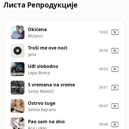
Листа Репродукције
Okićena
10:02
Blizanci
Troši me ove noći
09:59
Jana
Uđi slobodno
09:55
Lepa Brena
S vremena na vreme
09:51
Sanja Maletić
Ostrvo tuge
09:47
Selma Bajrami
Pao sam na dno
09:44
Aca Lukas