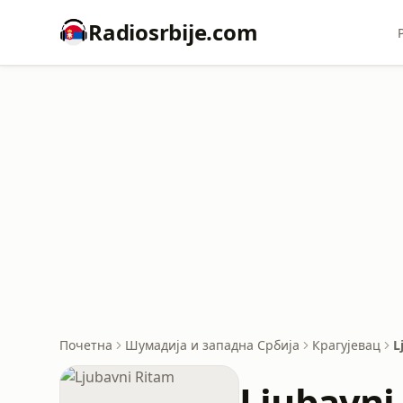
Radiosrbije.com
Почетна
Шумадија и западна Србија
Крагујевац
L
Ljubavni