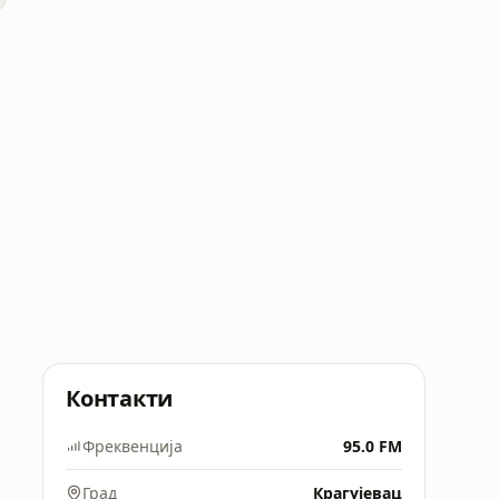
Контакти
Фреквенција
95.0 FM
Град
Крагујевац