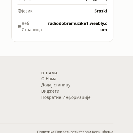
Језик
Srpski
Веб
radiodobremuzike1.weebly.c
Страница
om
О НАМА
О Нама
Додај станицу
Виджети
Повратне Информације
Политика Приватности
Услови Коришћења