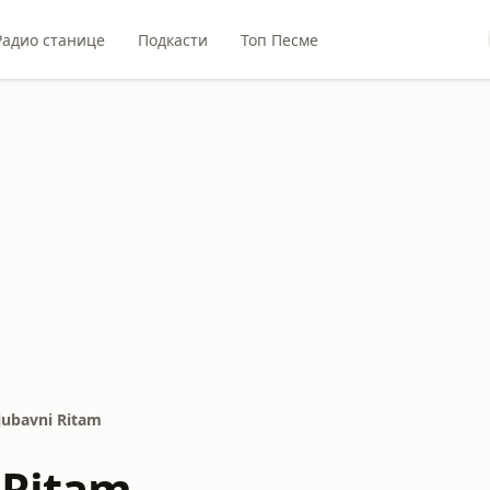
Радио станице
Подкасти
Топ Песме
jubavni Ritam
 Ritam