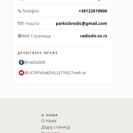
Телефон
+38122819900
Е-пошта
parkicbrodic@gmail.com
Веб Страница
radiodir.co.rs
ДРУШТВЕНЕ МРЕЖЕ
@radioDIR
@UCXPiVdxkD4z2zTY8Q7vw6-w
О НАМА
О Нама
Додај станицу