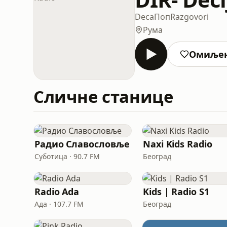
Deca
Поп
Razgovori
Рума
Омиље
Сличне станице
Радио Славословље
Naxi Kids Radio
Суботица · 90.7 FM
Београд
Radio Ada
Kids | Radio S1
Ада · 107.7 FM
Београд