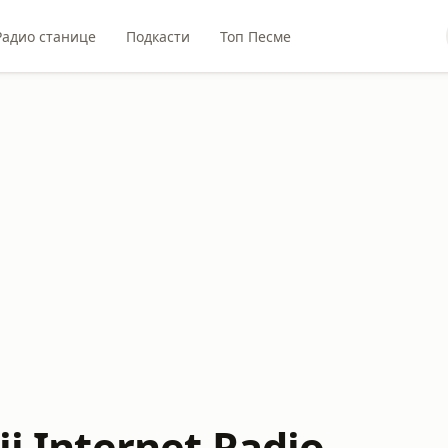
Радио станице
Подкасти
Топ Песме
ji Internet Radio