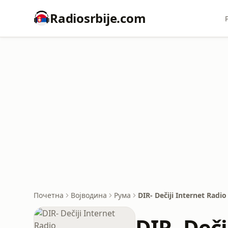
Radiosrbije.com
Почетна
Војводина
Рума
DIR- Dečiji Internet Radio
DIR- Deči