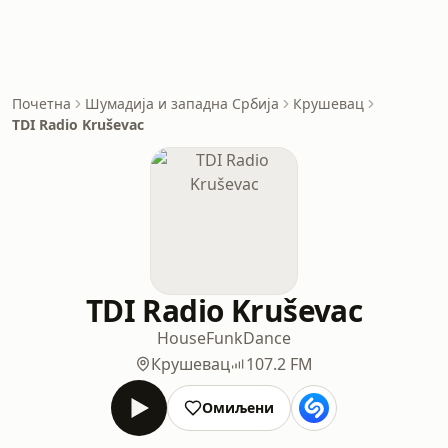
Почетна
Шумадија и западна Србија
Крушевац
TDI Radio Kruševac
TDI Radio Kruševac
House
Funk
Dance
Крушевац
107.2 FM
Омиљени