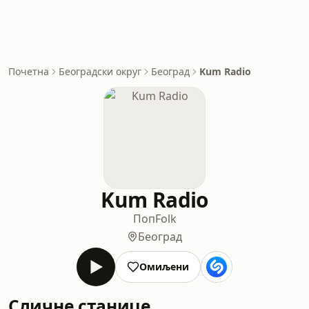
Почетна
Београдски округ
Београд
Kum Radio
Kum Radio
Поп
Folk
Београд
Омиљени
Сличне станице