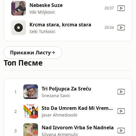
Nebeske Suze
20:37
Viki Miljkovic
Krcma stara, krcma stara
20:34
Seki Turkovic
Прикажи Листу
Топ Песме
Tri Poljupca Za Sreću
1
Snezana Savic
Sto Da Umrem Kad Mi Vreme Nije
2
Jasar Ahmedovski
Nad Izvorom Vrba Se Nadnela
3
Silvana Armenulic