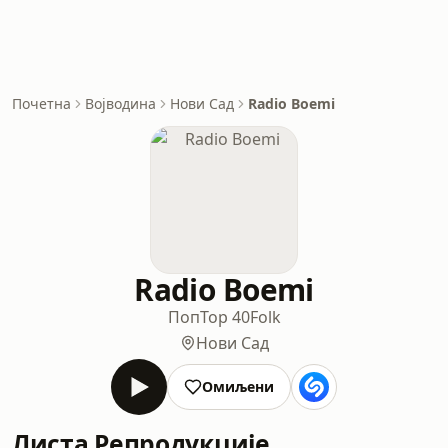
Почетна
Војводина
Нови Сад
Radio Boemi
Radio Boemi
Поп
Top 40
Folk
Нови Сад
Омиљени
Листа Репродукције