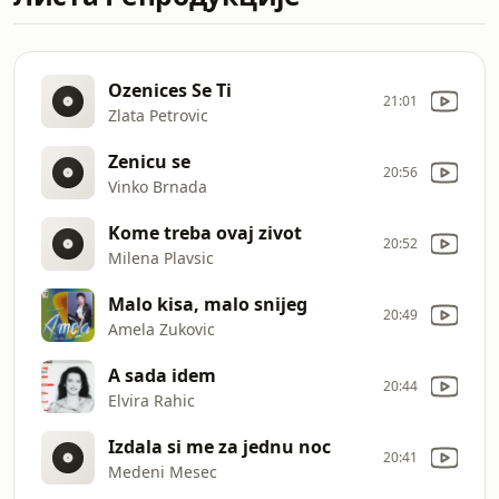
Ozenices Se Ti
21:01
Zlata Petrovic
Zenicu se
20:56
Vinko Brnada
Kome treba ovaj zivot
20:52
Milena Plavsic
Malo kisa, malo snijeg
20:49
Amela Zukovic
A sada idem
20:44
Elvira Rahic
Izdala si me za jednu noc
20:41
Medeni Mesec