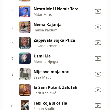
Nesto Me U Nemir Tera
4
Mitar Miric
Nema Kajanja
5
Hanka Paldum
Zapjevala Sojka Ptica
6
Silvana Armenulic
Uzmi Me
7
Merima Njegomir
Nije ovo moja noc
8
Saša Matić
Ja Sam Putnik Zalutali
9
Serif Konjević
Tebi koja si otišla
10
Šaban Šaulić