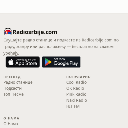
Radiosrbije.com
Слушајте радио станице и подкасте из Radiosrbije.com по
граду, жанру или расположењу — бесплатно на сваком
уређају.
ПРЕГЛЕД
ПОПУЛАРНО
Радио станице
Cool Radio
Подкасти
OK Radio
Топ Песме
Pink Radio
Naxi Radio
HIT FM
О НАМА
О Нама