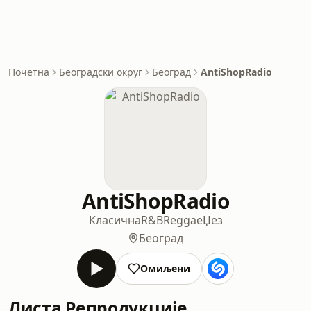
Почетна
Београдски округ
Београд
AntiShopRadio
AntiShopRadio
Класична
R&B
Reggae
Џез
Београд
Омиљени
Листа Репродукције