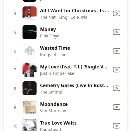
All I Want for Christmas - Is My Two Front Teeth (MJ Cole Remix)
4
The Nat "King" Cole Trio
Money
5
Pink Floyd
Wasted Time
6
Kings of Leon
My Love (feat. T.I.) [Single Version]
7
Justin Timberlake
Cemetry Gates (Live In Boston)
8
The Smiths
Moondance
9
Van Morrison
True Love Waits
10
Radiohead