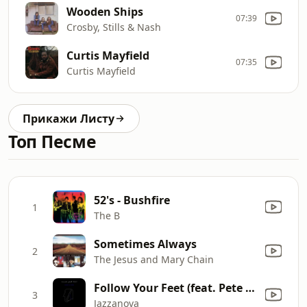
Wooden Ships
07:39
Crosby, Stills & Nash
Curtis Mayfield
07:35
Curtis Mayfield
Прикажи Листу
Топ Песме
52's - Bushfire
1
The B
Sometimes Always
2
The Jesus and Mary Chain
Follow Your Feet (feat. Pete Josef) [Wankelmut Remix]
3
Jazzanova