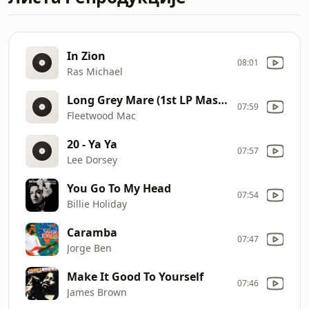
In Zion
08:01
Ras Michael
Long Grey Mare (1st LP Mastertape 1999 ) (1st LP Mastertape 1999)
07:59
Fleetwood Mac
20 - Ya Ya
07:57
Lee Dorsey
You Go To My Head
07:54
Billie Holiday
Caramba
07:47
Jorge Ben
Make It Good To Yourself
07:46
James Brown