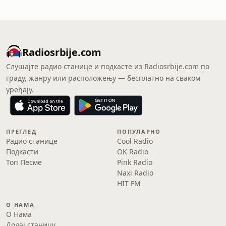
Radiosrbije.com
Слушајте радио станице и подкасте из Radiosrbije.com по
граду, жанру или расположењу — бесплатно на сваком
уређају.
ПРЕГЛЕД
ПОПУЛАРНО
Радио станице
Cool Radio
Подкасти
OK Radio
Топ Песме
Pink Radio
Naxi Radio
HIT FM
О НАМА
О Нама
Додај станицу