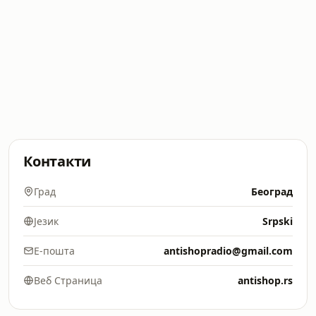
Контакти
Град
Београд
Језик
Srpski
Е-пошта
antishopradio@gmail.com
Веб Страница
antishop.rs