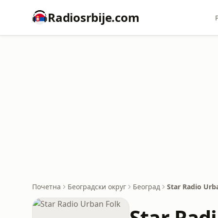
Radiosrbije.com
Почетна
Београдски округ
Београд
Star Radio Urb
Star Rad