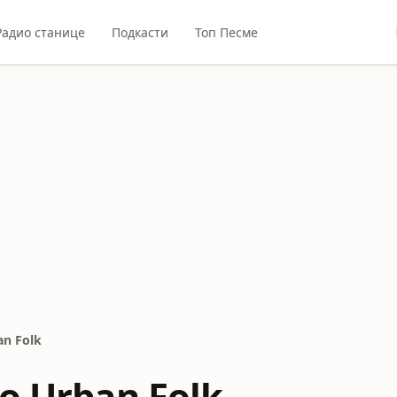
Радио станице
Подкасти
Топ Песме
an Folk
io Urban Folk