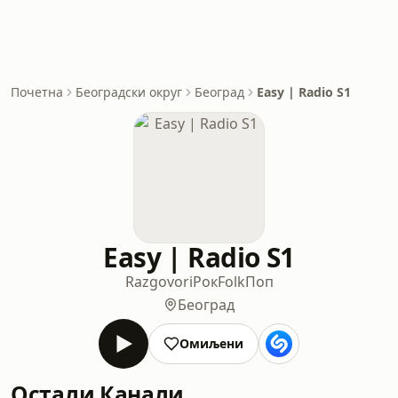
Почетна
Београдски округ
Београд
Easy | Radio S1
Easy | Radio S1
Razgovori
Рок
Folk
Поп
Београд
Омиљени
Остали Канали