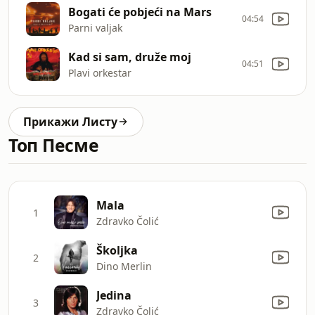
Bogati će pobjeći na Mars
04:54
Parni valjak
Kad si sam, druže moj
04:51
Plavi orkestar
Прикажи Листу
Топ Песме
Mala
1
Zdravko Čolić
Školjka
2
Dino Merlin
Jedina
3
Zdravko Čolić