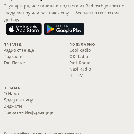
Слушајте радио станице и подкасте из Radiosrbije.com по
граду, жанру или расположењу — бесплатно на сваком
уређају.
ПРЕГЛЕД
ПОПУЛАРНО
Радио станице
Cool Radio
Подкасти
OK Radio
Топ Песме
Pink Radio
Naxi Radio
HIT FM
О НАМА
О Нама
Додај станицу
Виджети
Повратне Информације
© 2026 Radiosrbije.com. Сва права задржана.