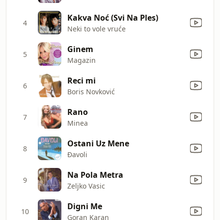
Kakva Noć (Svi Na Ples)
4
Neki to vole vruće
Ginem
5
Magazin
Reci mi
6
Boris Novković
Rano
7
Minea
Ostani Uz Mene
8
Đavoli
Na Pola Metra
9
Zeljko Vasic
Digni Me
10
Goran Karan