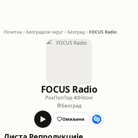
Почетна
Београдски округ
Београд
FOCUS Radio
FOCUS Radio
Рок
Поп
Top 40
Hitovi
Београд
Омиљени
Листа Репродукције