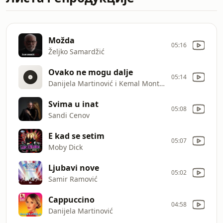
Možda
05:16
Željko Samardžić
Ovako ne mogu dalje
05:14
Danijela Martinović i Kemal Monteno
Svima u inat
05:08
Sandi Cenov
E kad se setim
05:07
Moby Dick
Ljubavi nove
05:02
Samir Ramović
Cappuccino
04:58
Danijela Martinović