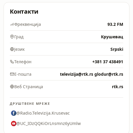
Контакти
Фреквенција
93.2 FM
Град
Крушевац
Језик
Srpski
Телефон
+381 37 438491
Е-пошта
televizija@rtk.rs glodur@rtk.rs
Веб Страница
rtk.rs
ДРУШТВЕНЕ МРЕЖЕ
@Radio.Televizija.Krusevac
@UC_IDzQQKiOrLnsmnz6yUmlw