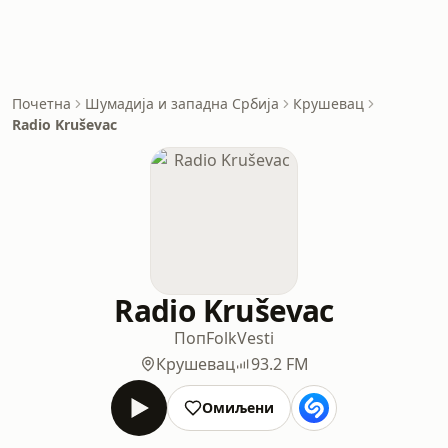
Почетна
Шумадија и западна Србија
Крушевац
Radio Kruševac
Radio Kruševac
Поп
Folk
Vesti
Крушевац
93.2 FM
Омиљени