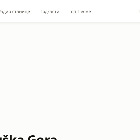
Радио станице
Подкасти
Топ Песме
uška Gora