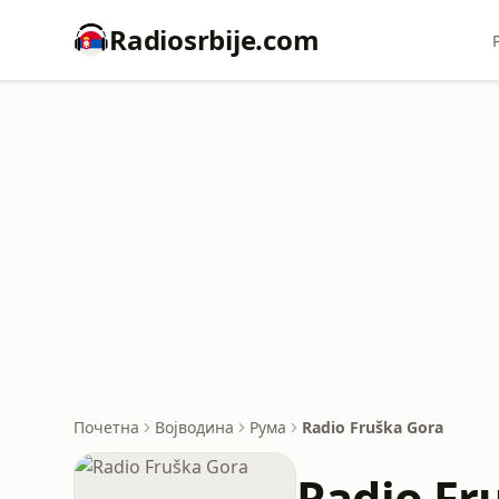
Radiosrbije.com
Почетна
Војводина
Рума
Radio Fruška Gora
Radio Fr