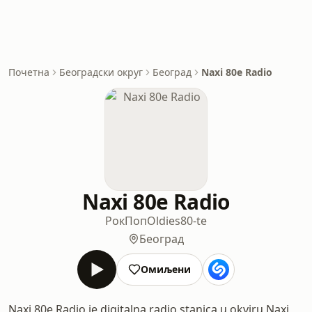
Почетна
Београдски округ
Београд
Naxi 80e Radio
Naxi 80e Radio
Рок
Поп
Oldies
80-te
Београд
Омиљени
Naxi 80e Radio je digitalna radio stanica u okviru Naxi