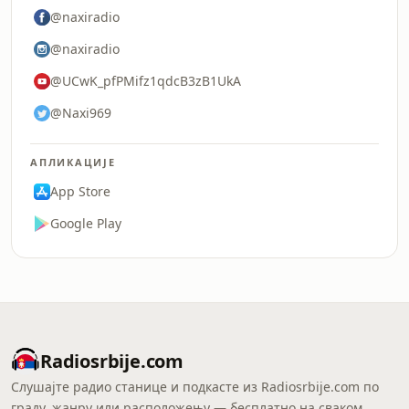
@naxiradio
@naxiradio
@UCwK_pfPMifz1qdcB3zB1UkA
@Naxi969
АПЛИКАЦИЈЕ
App Store
Google Play
Radiosrbije.com
Слушајте радио станице и подкасте из Radiosrbije.com по
граду, жанру или расположењу — бесплатно на сваком