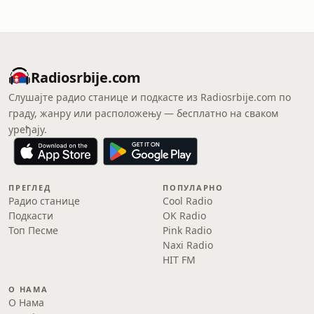
Radiosrbije.com
Слушајте радио станице и подкасте из Radiosrbije.com по
граду, жанру или расположењу — бесплатно на сваком
уређају.
ПРЕГЛЕД
ПОПУЛАРНО
Радио станице
Cool Radio
Подкасти
OK Radio
Топ Песме
Pink Radio
Naxi Radio
HIT FM
О НАМА
О Нама