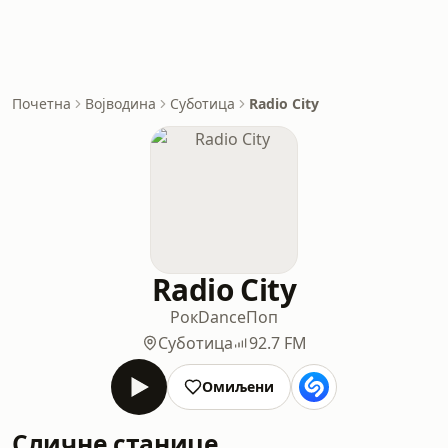
Почетна
Војводина
Суботица
Radio City
Radio City
Рок
Dance
Поп
Суботица
92.7 FM
Омиљени
Сличне станице