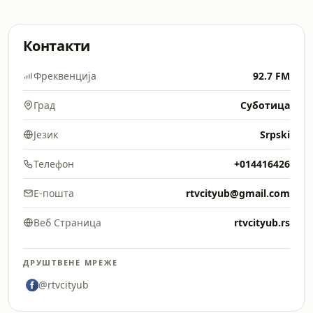
Контакти
Фреквенција
92.7 FM
Град
Суботица
Језик
Srpski
Телефон
+014416426
Е-пошта
rtvcityub@gmail.com
Веб Страница
rtvcityub.rs
ДРУШТВЕНЕ МРЕЖЕ
@rtvcityub