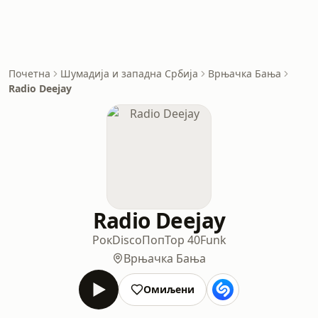
Почетна
Шумадија и западна Србија
Врњачка Бања
Radio Deejay
Radio Deejay
Рок
Disco
Поп
Top 40
Funk
Врњачка Бања
Омиљени