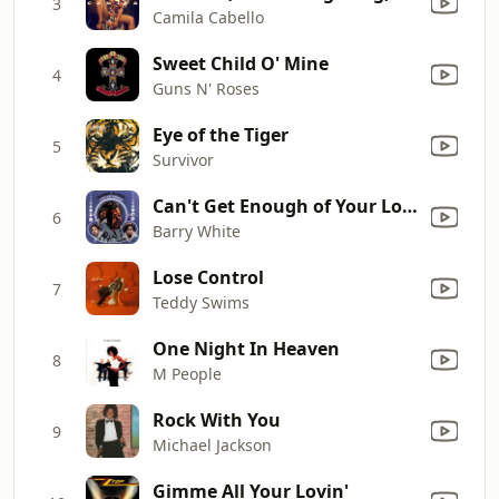
3
Camila Cabello
Sweet Child O' Mine
4
Guns N' Roses
Eye of the Tiger
5
Survivor
Can't Get Enough of Your Love, Babe
6
Barry White
Lose Control
7
Teddy Swims
One Night In Heaven
8
M People
Rock With You
9
Michael Jackson
Gimme All Your Lovin'