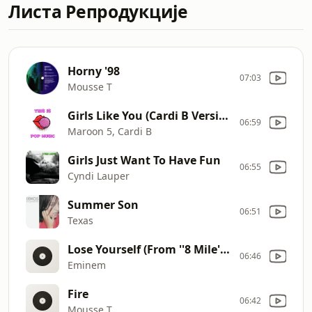
Листа Репродукције
Horny '98
07:03
Mousse T
Girls Like You (Cardi B Version)
06:59
Maroon 5, Cardi B
Girls Just Want To Have Fun
06:55
Cyndi Lauper
Summer Son
06:51
Texas
Lose Yourself (From ''8 Mile'' Soundtrack)
06:46
Eminem
Fire
06:42
Mousse T