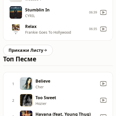
Stumblin In
06:39
CYRIL
Relax
06:35
Frankie Goes To Hollywood
Прикажи Листу
Топ Песме
Believe
1
Cher
Too Sweet
2
Hozier
Havana (feat. Young Thug)