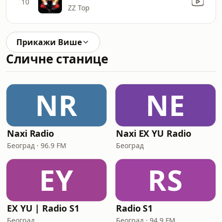
10
ZZ Top
Прикажи Више
Сличне станице
NR
NE
Naxi Radio
Naxi EX YU Radio
Београд · 96.9 FM
Београд
EY
RS
EX YU | Radio S1
Radio S1
Београд
Београд · 94.9 FM