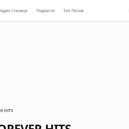
Радио станице
Подкасти
Топ Песме
R HITS
OREVER HITS