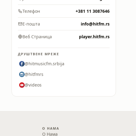
Телефон
+381 11 3087646
Е-пошта
info@hitfm.rs
Веб Страница
player.hitfm.rs
ДРУШТВЕНЕ МРЕЖЕ
@hitmusicfm.srbija
@hitfmrs
@videos
О НАМА
О Нама